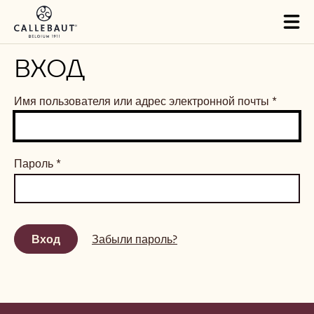
Skip to main content
Tog
mai
nav
ВХОД
Имя пользователя или адрес электронной почты
*
Пароль
*
Забыли пароль?