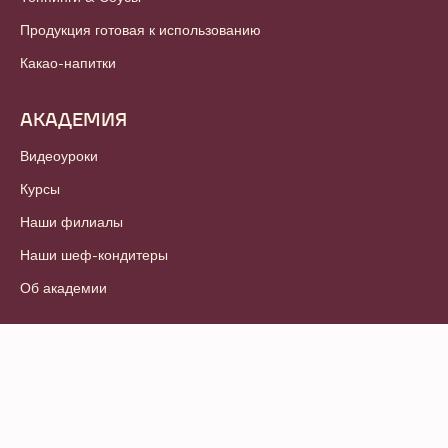
Продукция готовая к использованию
Какао-напитки
АКАДЕМИЯ
Видеоуроки
Курсы
Наши филиалы
Наши шеф-кондитеры
Об академии
© 2021 - 2026
Callebaut
.
Все права защищены
Footer
Условия и положения
-