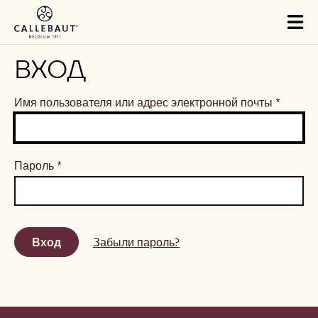
Skip to main content
Tog
mai
nav
ВХОД
Имя пользователя или адрес электронной почты
*
Пароль
*
Забыли пароль?