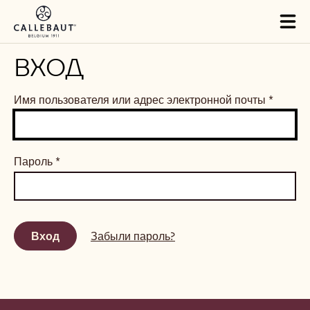
Skip to main content
Tog
mai
nav
ВХОД
Имя пользователя или адрес электронной почты
*
Пароль
*
Забыли пароль?