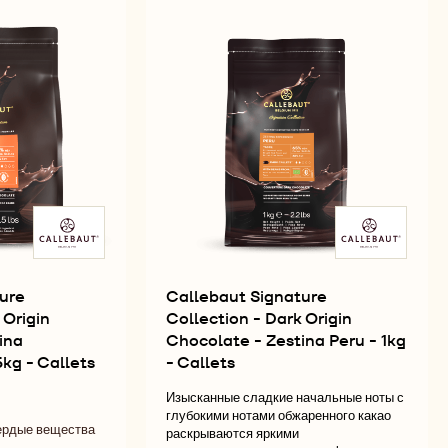
ORIGIN
-
CHOCOLATE
ARK
DARK
-
IGIN
ORIGIN
ZESTINA
OCOLATE
CHOCOLATE
TANZANIA
-
-
TANICAL
ZESTINA
1KG
NEZUELA
TANZANIA
-
-
CALLETS
G
1KG
-
LLETS
CALLETS
ure
Callebaut Signature
 Origin
Collection - Dark Origin
ina
Chocolate - Zestina Peru - 1kg
kg - Callets
- Callets
Изысканные сладкие начальные ноты с
я
глубокими нотами обжаренного какао
ердые вещества
есть
раскрываются яркими