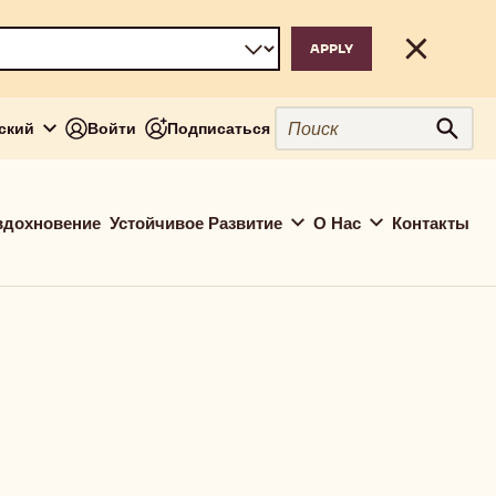
Close
Поиск
сский
Войти
Подписаться
Поис
вдохновение
Устойчивое Развитие
О Нас
Контакты