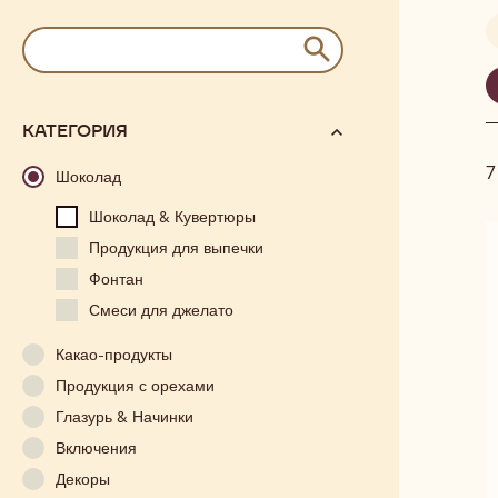
Results
keywords
ОТПРАВИТЬ
and
/
filter
recipe
options
N°
КАТЕГОРИЯ
will
7
automatically
Шоколад
update
Шоколад & Кувертюры
as
Продукция для выпечки
you
refine
Фонтан
your
Смеси для джелато
search.
Какао-продукты
Продукция с орехами
Глазурь & Начинки
Включения
Декоры