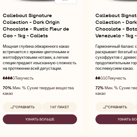
Callebaut Signature
Callebaut Signat
Collection - Dark Origin
Collection - Dark
Chocolate - Rustic Fleur de
Chocolate - Bota
Cao - 1kg - Callets
Venezuela - 1kg -
Мощная глубина обжаренного какао
Гармоничный баланс с
встречается с яркими цветочными и
раскрывает богатый х
желтофруктовыми нотами, а легкие
сухофруктов с древес
специи придают изысканную сложность
продолжительным гор
на протяжении всей дегустации.
послевкусием какао.
Текучесть
:
Текучесть
:
4
2
4
2
высокая
низка
70%
Мин. % Сухие твердые вещества
72%
Мин. % Сухие тв
out
out
текучесть
текуч
какао
какао
of
of
5
5
Доступные размеры
Д
СРАВНИТЬ
1 КГ ПАКЕТ
СРАВНИТЬ
-
-
CALLEBAUT
CALLEBAUT
SIGNATURE
SIGNATURE
УЗНАТЬ БОЛЬШЕ
УЗНАТЬ Б
-
-
COLLECTION
COLLECTIO
CALLEBAUT
CA
-
-
SIGNATURE
SI
DARK
DARK
COLLECTION
CO