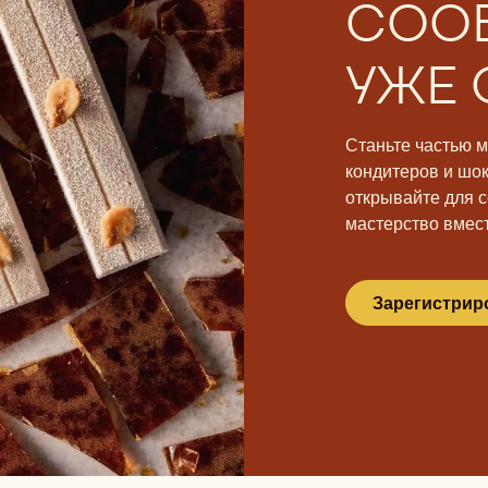
СОО
УЖЕ 
Станьте частью 
кондитеров и шо
открывайте для с
мастерство вмест
Зарегистрир