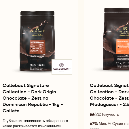
ORIGIN
ORIGIN
-
-
CHOCOLATE
CHOCOLATE
DARK
D
-
-
ORIGIN
OR
RUSTIC
BOTANICAL
CHOCOLATE
CH
FLEUR
VENEZUELA
-
-
DE
-
RUSTIC
BO
CAO
1KG
FLEUR
VE
-
-
DE
-
1KG
CALLETS
CAO
1K
-
-
-
CALLETS
1KG
CA
-
CALLETS
Callebaut Signature
Callebaut Signat
Collection - Dark Origin
Collection - Dark
Chocolate - Zestina
Chocolate - Zest
Dominican Republic - 1kg -
Madagascar - 2.5
Callets
Текучесть
:
2
2
низка
Глубокая интенсивность обжаренного
67%
Мин. % Сухие тв
out
текуч
какао раскрывается изысканными
какао
of