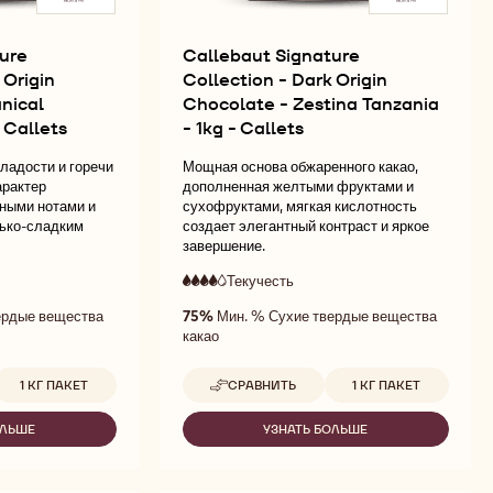
ure
Callebaut Signature
 Origin
Collection - Dark Origin
nical
Chocolate - Zestina Tanzania
 Callets
- 1kg - Callets
ладости и горечи
Мощная основа обжаренного какао,
арактер
дополненная желтыми фруктами и
ными нотами и
сухофруктами, мягкая кислотность
ько-сладким
создает элегантный контраст и яркое
завершение.
Текучесть
:
4
4
я
высокая
ердые вещества
75%
Мин. % Сухие твердые вещества
out
есть
текучесть
какао
of
5
оступные размеры
Доступные размеры
1 КГ ПАКЕТ
СРАВНИТЬ
1 КГ ПАКЕТ
-
CALLEBAUT
SIGNATURE
ОЛЬШЕ
УЗНАТЬ БОЛЬШЕ
-
N
COLLECTION
LLEBAUT
CALLEBAUT
-
GNATURE
SIGNATURE
DARK
LLECTION
COLLECTION