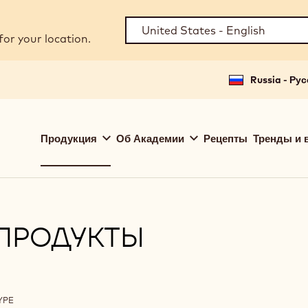
for your location.
Russia - Ру
Main
Продукция
Об Академии
Рецепты
Тренды и 
navigation
Callebaut
ПРОДУКТЫ
ilters
YPE