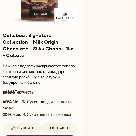
CALLETS
Callebaut Signature
Collection - Milk Origin
Chocolate - Silky Ghana - 1kg
- Callets
Нежная сладость раскрывается теплом
каштана и свежестью сливы, даря
гладкую роскошную текстуру и
безупречный баланс.
Текучесть
:
5
5
очень
40%
Мин. % Сухие твердые вещества
out
высокая
какао
of
текучесть
5
20%
Мин. % Сухие вещества молока
Доступные размеры
СРАВНИТЬ
1 КГ ПАКЕТ
-
CALLEBAUT