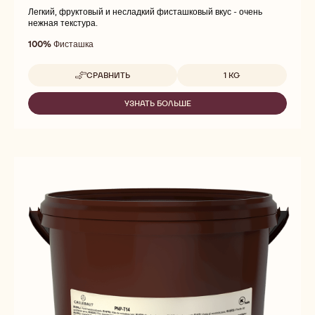
Легкий, фруктовый и несладкий фисташковый вкус - очень
нежная текстура.
100%
Фисташка
Доступные размеры
СРАВНИТЬ
1 KG
-
PURE
PISTACHIO
УЗНАТЬ БОЛЬШЕ
-
PASTE
PURE
PISTACHIO
PASTE