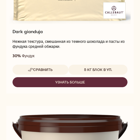
Dark gianduja
Нежная текстура, смешанная из темного шоколада и пасты из
фундука средней обжарки.
30%
Фундук
Доступные размеры
СРАВНИТЬ
5 КГ БЛОК В УП.
-
DARK
GIANDUJA
УЗНАТЬ БОЛЬШЕ
-
DARK
GIANDUJA