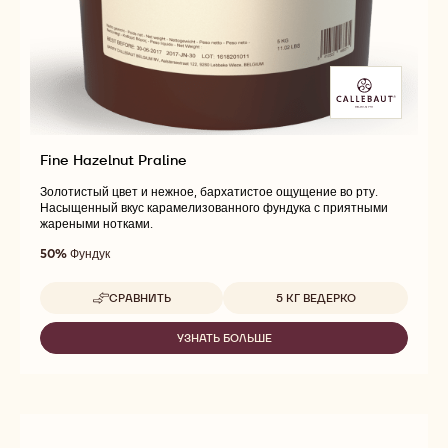
Fine Hazelnut Praline
Золотистый цвет и нежное, бархатистое ощущение во рту.
Насыщенный вкус карамелизованного фундука с приятными
жареными нотками.
50%
Фундук
Доступные размеры
СРАВНИТЬ
5 КГ ВЕДЕРКО
-
FINE
HAZELNUT
УЗНАТЬ БОЛЬШЕ
-
PRALINE
FINE
HAZELNUT
PRALINE