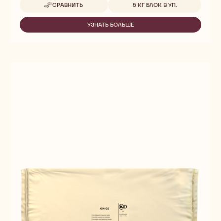
Доступные размеры
СРАВНИТЬ
5 КГ БЛОК В УП.
-
PALE
GIANDUJA
УЗНАТЬ БОЛЬШЕ
-
PALE
GIANDUJA