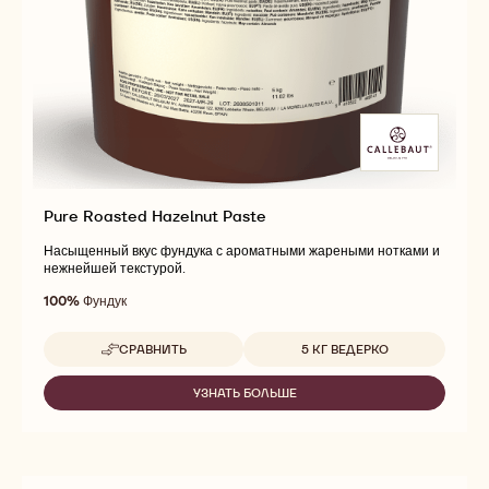
Pure Roasted Hazelnut Paste
Насыщенный вкус фундука с ароматными жареными нотками и
нежнейшей текстурой.
100%
Фундук
Доступные размеры
СРАВНИТЬ
5 КГ ВЕДЕРКО
-
PURE
ROASTED
УЗНАТЬ БОЛЬШЕ
-
HAZELNUT
PURE
PASTE
ROASTED
HAZELNUT
PASTE