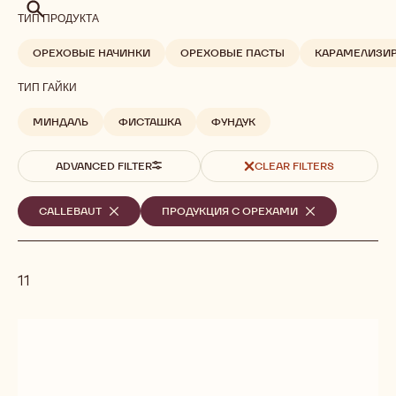
Поиск
ТИП ПРОДУКТА
ОРЕХОВЫЕ НАЧИНКИ
ОРЕХОВЫЕ ПАСТЫ
КАРАМЕЛИЗИР
ТИП ГАЙКИ
МИНДАЛЬ
ФИСТАШКА
ФУНДУК
ADVANCED FILTER
CLEAR FILTERS
Выбранные
CALLEBAUT
-
ПРОДУКЦИЯ С ОРЕХАМИ
-
REMOVE
REMOVE
фильтры
FILTER
FILTER
11
Results