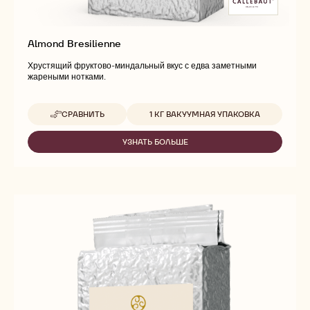
Almond Bresilienne
Хрустящий фруктово-миндальный вкус с едва заметными
жареными нотками.
Доступные размеры
СРАВНИТЬ
1 КГ ВАКУУМНАЯ УПАКОВКА
-
ALMOND
BRESILIENNE
УЗНАТЬ БОЛЬШЕ
-
ALMOND
BRESILIENNE