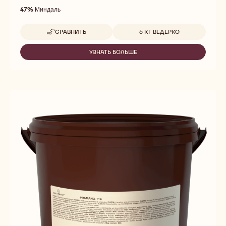
47%
Миндаль
Доступные размеры
СРАВНИТЬ
5 КГ ВЕДЕРКО
-
ALMOND
PRALINE
УЗНАТЬ БОЛЬШЕ
-
ALMOND
PRALINE