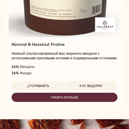
Almond & Hazelnut Praline
Нежный сбалансированный вкус жареного миндаля с
интенсивными ореховыми нотками и поджаренными оттенками.
24%
Миндаль
24%
Фундук
Доступные размеры
СРАВНИТЬ
5 КГ ВЕДЕРКО
-
ALMOND
&
УЗНАТЬ БОЛЬШЕ
-
HAZELNUT
ALMOND
PRALINE
&
HAZELNUT
PRALINE