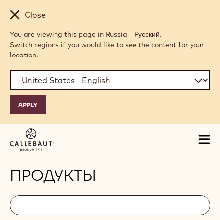
Skip to main content
Close
You are viewing this page in Russia - Русский.
Switch regions if you would like to see the content for your
location.
Tog
mai
nav
ПРОДУКТЫ
Filters
Filters:
Поиск
search