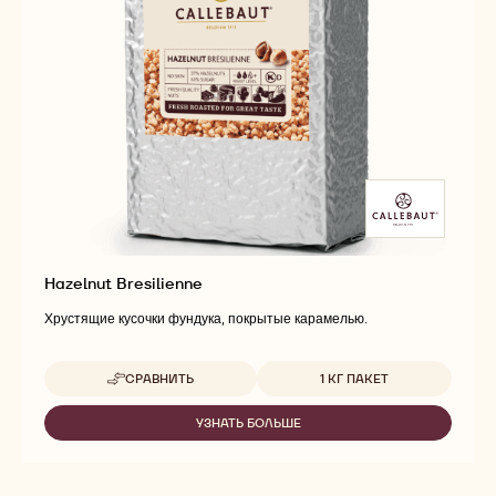
Hazelnut Bresilienne
Хрустящие кусочки фундука, покрытые карамелью.
Доступные размеры
СРАВНИТЬ
1 КГ ПАКЕТ
-
HAZELNUT
BRESILIENNE
УЗНАТЬ БОЛЬШЕ
-
HAZELNUT
BRESILIENNE