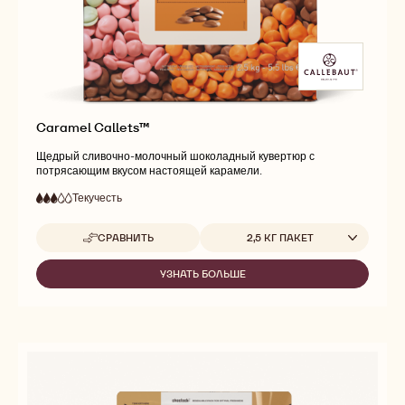
Caramel Callets™
Щедрый сливочно-молочный шоколадный кувертюр с
потрясающим вкусом настоящей карамели.
Текучесть
:
3
3
средняя
out
текучесть
Доступные размеры
СРАВНИТЬ
2,5 КГ ПАКЕТ
of
-
5
CARAMEL
CALLETS™
УЗНАТЬ БОЛЬШЕ
-
CARAMEL
CALLETS™