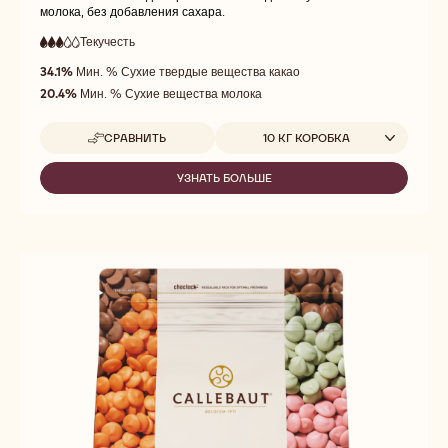
молока, без добавления сахара.
Текучесть
:
3
3
средняя
out
34.1%
Мин. % Сухие твердые вещества какао
текучесть
of
20.4%
Мин. % Сухие вещества молока
5
Доступные размеры
СРАВНИТЬ
10 КГ КОРОБКА
-
MALCHOC-
M
УЗНАТЬ БОЛЬШЕ
-
MALCHOC-
M