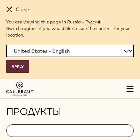
Skip to main content
Close
You are viewing this page in Russia - Русский.
Switch regions if you would like to see the content for your
location.
Tog
mai
nav
ПРОДУКТЫ
Filters
Filters:
Поиск
search