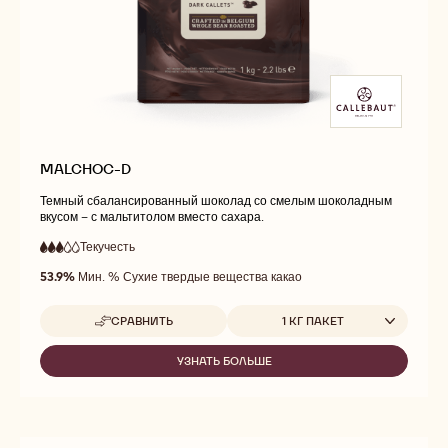
MALCHOC-D
Темный сбалансированный шоколад со смелым шоколадным
вкусом – с мальтитолом вместо сахара.
Текучесть
:
3
3
средняя
out
53.9%
Мин. % Сухие твердые вещества какао
текучесть
of
5
Доступные размеры
СРАВНИТЬ
1 КГ ПАКЕТ
-
MALCHOC-
D
УЗНАТЬ БОЛЬШЕ
-
MALCHOC-
D