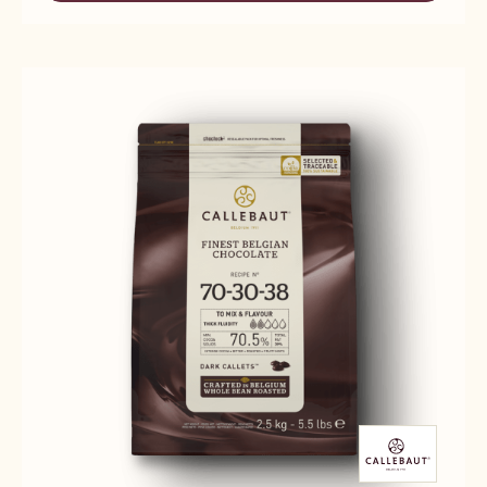
38
60-
40-
38