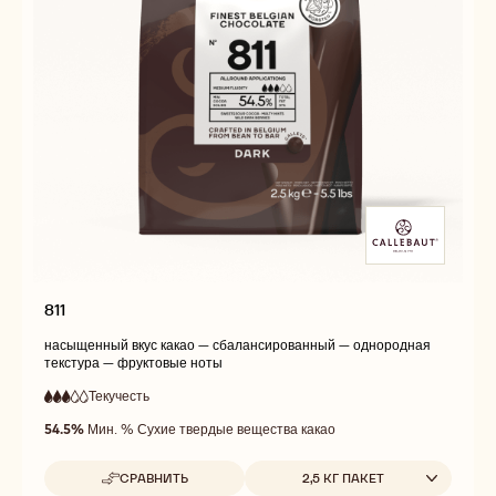
811
насыщенный вкус какао — сбалансированный — однородная
текстура — фруктовые ноты
Текучесть
:
3
3
средняя
out
54.5%
Мин. % Сухие твердые вещества какао
текучесть
of
5
Доступные размеры
СРАВНИТЬ
2,5 КГ ПАКЕТ
-