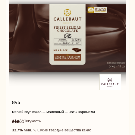
845
мягкий вкус какао — молочный — ноты карамели
Текучесть
:
3
3
средняя
out
32.7%
Мин. % Сухие твердые вещества какао
текучесть
of