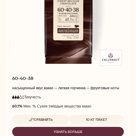
60-40-38
насыщенный вкус какао — легкая горчинка — фруктовые ноты
Текучесть
:
3
3
средняя
out
60.1%
Мин. % Сухие твердые вещества какао
текучесть
of
5
Доступные размеры
СРАВНИТЬ
10 КГ ПАКЕТ
-
60-
40-
УЗНАТЬ БОЛЬШЕ
-