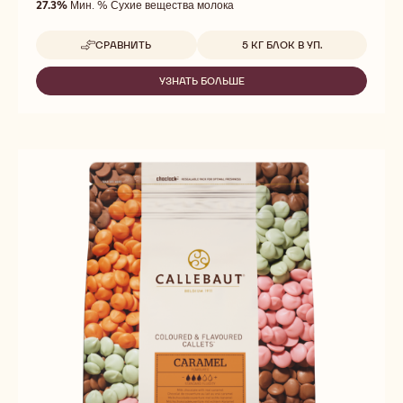
27.3%
Мин. % Сухие вещества молока
5
Доступные размеры
СРАВНИТЬ
5 КГ БЛОК В УП.
-
845
УЗНАТЬ БОЛЬШЕ
-
845