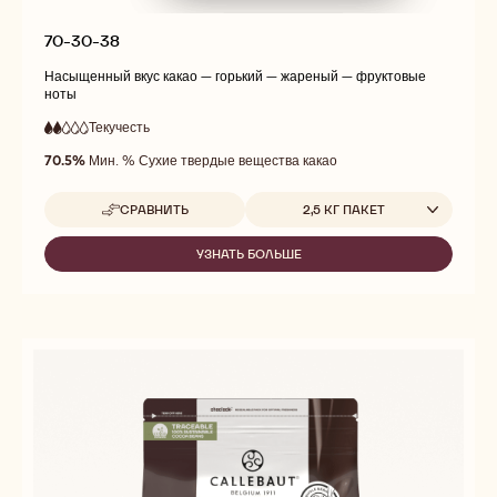
70-30-38
Насыщенный вкус какао — горький — жареный — фруктовые
ноты
Текучесть
:
2
2
низкая
out
70.5%
Мин. % Сухие твердые вещества какао
текучесть
of
5
Доступные размеры
СРАВНИТЬ
2,5 КГ ПАКЕТ
-
70-
30-
УЗНАТЬ БОЛЬШЕ
-
38
70-
30-
38