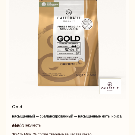
Gold
насыщенный — сбалансированный — насыщенные ноты ириса
Текучесть
:
3
3
средняя
out
30.4%
Мин. % Сухие твердые вещества какао
текучесть