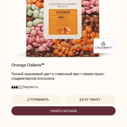
Orange Callets™
Теплый оранжевый цвет и сливочный вкус с ярким горько-
сладким вкусом апельсина.
Текучесть
:
3
3
средняя
out
текучесть
Доступные размеры
СРАВНИТЬ
2,5 КГ ПАКЕТ
of
-
5
ORANGE
CALLETS™
УЗНАТЬ БОЛЬШЕ
-
ORANGE
CALLETS™