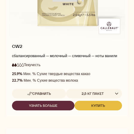
CW2
сбалансированный — молочный — сливочный — ноты ванили
Текучесть
:
2
2
низкая
out
25.9%
Мин. % Сухие твердые вещества какао
текучесть
of
22.7%
Мин. % Сухие вещества молока
5
Доступные размеры
СРАВНИТЬ
2,5 КГ ПАКЕТ
-
CW2
УЗНАТЬ БОЛЬШЕ
КУПИТЬ
-
-
CW2
CW2