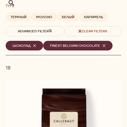
Поиск
TYPE
ТЕМНЫЙ
МОЛОКО
БЕЛЫЙ
КАРАМЕЛЬ
ADVANCED FILTER
CLEAR FILTERS
Выбранные
ШОКОЛАД
-
FINEST BELGIAN CHOCOLATE
-
REMOVE
REMOVE
фильтры
FILTER
FILTER
18
Results