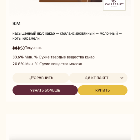
823
насыщенный вкус какао — сбалансированный — молочный —
ноты карамели
Текучесть
:
3
3
средняя
out
33.6%
Мин. % Сухие твердые вещества какао
текучесть
of
20.8%
Мин. % Сухие вещества молока
5
Доступные размеры
СРАВНИТЬ
2,5 КГ ПАКЕТ
-
823
УЗНАТЬ БОЛЬШЕ
КУПИТЬ
-
-
823
823