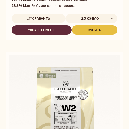
of
28.3%
Мин. % Сухие вещества молока
5
Доступные размеры
СРАВНИТЬ
2.5 KG BAG
-
GOLD
УЗНАТЬ БОЛЬШЕ
КУПИТЬ
-
-
GOLD
GOLD