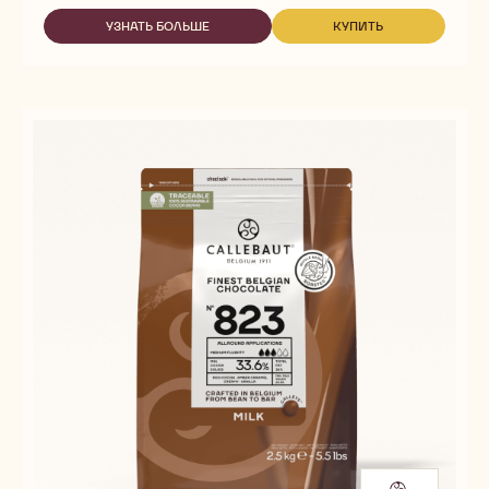
811
УЗНАТЬ БОЛЬШЕ
КУПИТЬ
-
-
811
811