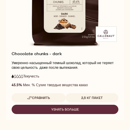
Chocolate chunks - dark
Умеренно-насыщенный темный шоколад, который не теряет
свою цельность даже после выпекания.
Текучесть
:
1
1
очень
out
45.5%
Мин. % Сухие твердые вещества какао
низкая
of
текучесть
5
Доступные размеры
СРАВНИТЬ
2,5 КГ ПАКЕТ
-
CHOCOLATE
CHUNKS
УЗНАТЬ БОЛЬШЕ
-
-
CHOCOLATE
DARK
CHUNKS
-