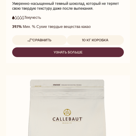
Умеренно-насыщенный темный шоколад, который не теряет
свою твердую текстуру даже после выпекания.
Текучесть
:
1
1
очень
out
39.1%
Мин. % Сухие твердые вещества какао
низкая
of
текучесть
5
Доступные размеры
СРАВНИТЬ
10 КГ КОРОБКА
-
DARK
CHUNKS
УЗНАТЬ БОЛЬШЕ
-
DARK
CHUNKS