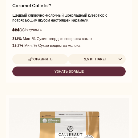
Caramel Callets™
Щедрый сливочно-молочный шоколадный кувертюр с
потрясающим вкусом настоящей карамели.
Текучесть
:
3
3
средняя
out
31.1%
Мин. % Сухие твердые вещества какао
текучесть
of
25.7%
Мин. % Сухие вещества молока
5
Доступные размеры
СРАВНИТЬ
2,5 КГ ПАКЕТ
-
CARAMEL
CALLETS™
УЗНАТЬ БОЛЬШЕ
-
CARAMEL
CALLETS™