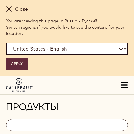
Skip to main content
Close
You are viewing this page in Russia - Русский.
Switch regions if you would like to see the content for your
location.
Tog
mai
nav
ПРОДУКТЫ
Filters
Filters:
Поиск
search