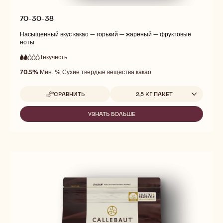
70-30-38
Насыщенный вкус какао — горький — жареный — фруктовые
ноты
Текучесть
:
2
2
низкая
out
70.5%
Мин. % Сухие твердые вещества какао
текучесть
of
5
Доступные размеры
СРАВНИТЬ
2,5 КГ ПАКЕТ
-
70-
30-
УЗНАТЬ БОЛЬШЕ
-
38
70-
30-
38