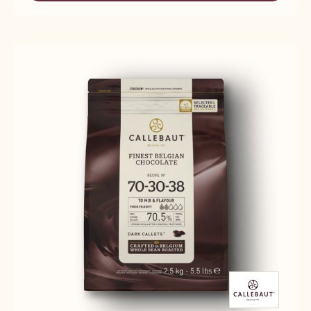
38
60-
40-
38