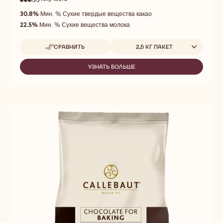
3
3
средняя
out
30.8%
Мин. % Сухие твердые вещества какао
текучесть
of
22.5%
Мин. % Сухие вещества молока
5
Доступные размеры
СРАВНИТЬ
2,5 КГ ПАКЕТ
-
CAPPUCCINO
CALLETS™
УЗНАТЬ БОЛЬШЕ
-
CAPPUCCINO
CALLETS™