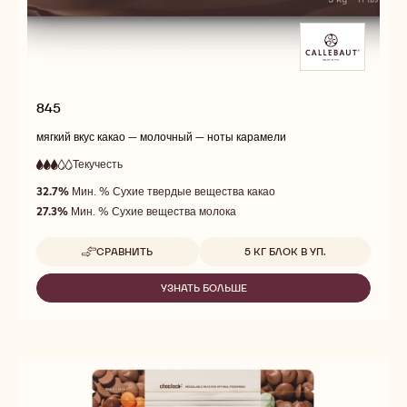
845
мягкий вкус какао — молочный — ноты карамели
Текучесть
:
3
3
средняя
out
32.7%
Мин. % Сухие твердые вещества какао
текучесть
of
27.3%
Мин. % Сухие вещества молока
5
Доступные размеры
СРАВНИТЬ
5 КГ БЛОК В УП.
-
845
УЗНАТЬ БОЛЬШЕ
-
845