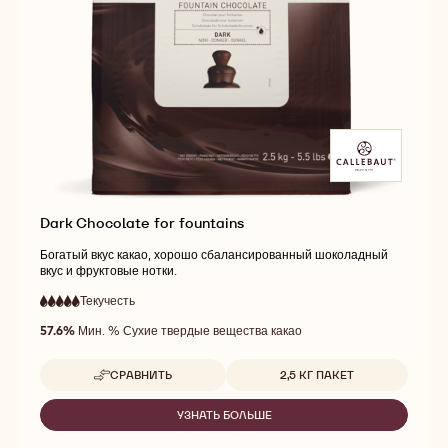
Dark Chocolate for fountains
Богатый вкус какао, хорошо сбалансированный шоколадный
вкус и фруктовые нотки.
Текучесть
:
5
5
очень
out
57.6%
Мин. % Сухие твердые вещества какао
высокая
of
текучесть
5
Доступные размеры
СРАВНИТЬ
2,5 КГ ПАКЕТ
-
DARK
CHOCOLATE
УЗНАТЬ БОЛЬШЕ
-
FOR
DARK
FOUNTAINS