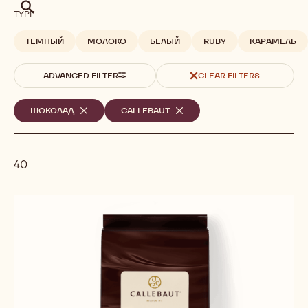
Поиск
TYPE
ТЕМНЫЙ
МОЛОКО
БЕЛЫЙ
RUBY
КАРАМЕЛЬ
ADVANCED FILTER
CLEAR FILTERS
Выбранные
ШОКОЛАД
-
CALLEBAUT
-
REMOVE
REMOVE
фильтры
FILTER
FILTER
40
Results