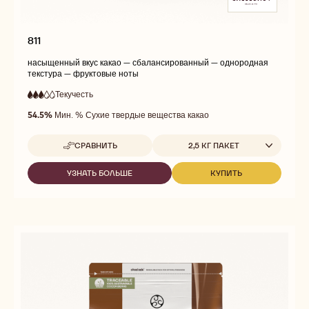
811
насыщенный вкус какао — сбалансированный — однородная
текстура — фруктовые ноты
Текучесть
:
3
3
средняя
out
54.5%
Мин. % Сухие твердые вещества какао
текучесть
of
5
Доступные размеры
СРАВНИТЬ
2,5 КГ ПАКЕТ
-
811
УЗНАТЬ БОЛЬШЕ
КУПИТЬ
-
-
811
811