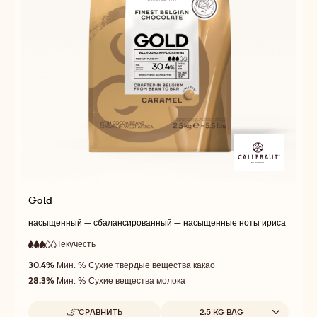
Gold
насыщенный — сбалансированный — насыщенные ноты ириса
Текучесть
:
3
3
средняя
out
30.4%
Мин. % Сухие твердые вещества какао
текучесть
of
28.3%
Мин. % Сухие вещества молока
5
Доступные размеры
СРАВНИТЬ
2.5 KG BAG