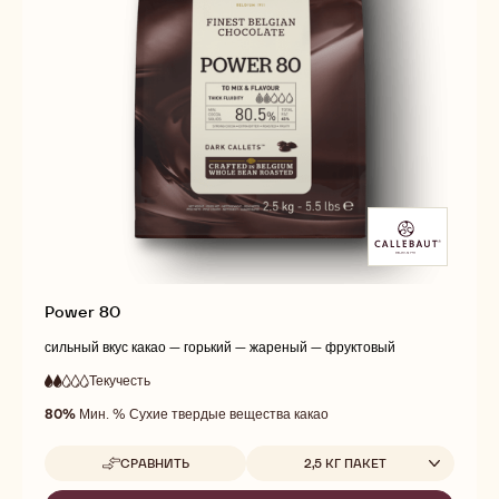
Power 80
сильный вкус какао — горький — жареный — фруктовый
Текучесть
:
2
2
низкая
out
80%
Мин. % Сухие твердые вещества какао
текучесть
of
5
Доступные размеры
СРАВНИТЬ
2,5 КГ ПАКЕТ
-
POWER