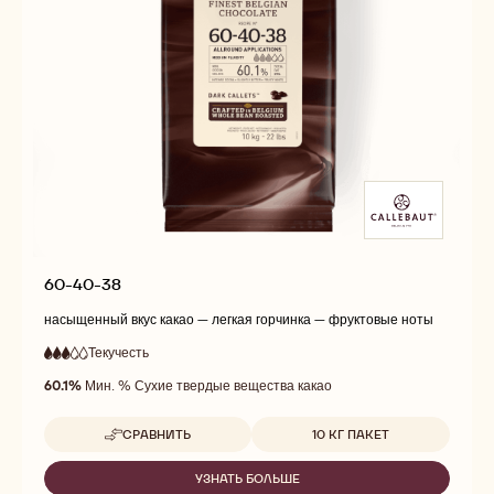
60-40-38
насыщенный вкус какао — легкая горчинка — фруктовые ноты
Текучесть
:
3
3
средняя
out
60.1%
Мин. % Сухие твердые вещества какао
текучесть
of
5
Доступные размеры
СРАВНИТЬ
10 КГ ПАКЕТ
-
60-
40-
УЗНАТЬ БОЛЬШЕ
-