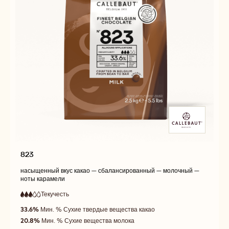
823
насыщенный вкус какао — сбалансированный — молочный —
ноты карамели
Текучесть
:
3
3
средняя
out
33.6%
Мин. % Сухие твердые вещества какао
текучесть
of
20.8%
Мин. % Сухие вещества молока
5