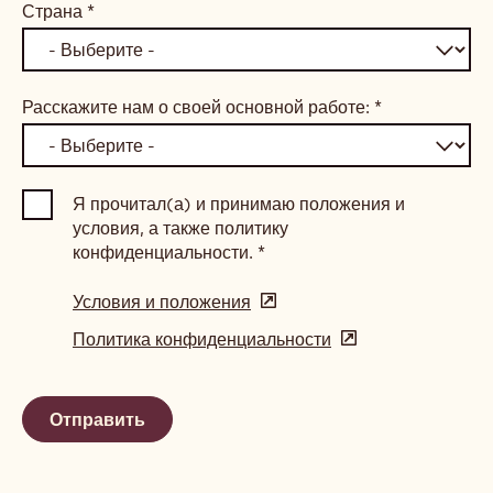
Страна
*
Расскажите нам о своей основной работе:
*
Я прочитал(а) и принимаю положения и
условия, а также политику
конфиденциальности.
*
Условия и положения
(opens
in
Политика конфиденциальности
(opens
a
in
new
a
window)
new
window)