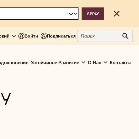
Close
Поиск
сский
Войти
Подписаться
Поис
вдохновение
Устойчивое Развитие
О Нас
Контакты
У