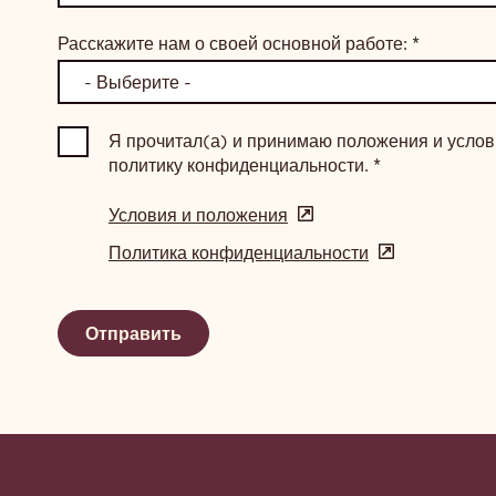
Расскажите нам о своей основной работе:
*
Я прочитал(а) и принимаю положения и услови
политику конфиденциальности.
*
Условия и положения
(opens
in
Политика конфиденциальности
(opens
a
in
new
a
window)
new
window)