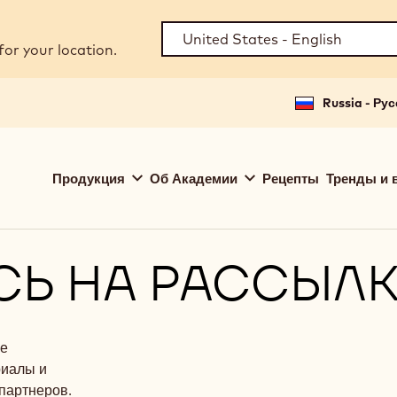
for your location.
Russia - Ру
Main
Продукция
Об Академии
Рецепты
Тренды и 
navigation
Callebaut
Ь НА РАССЫЛК
ое
риалы и
 партнеров.