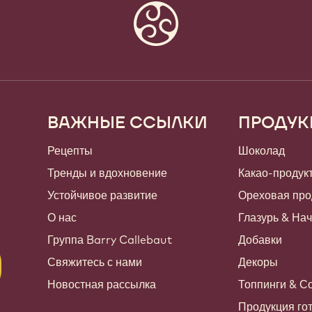
ВАЖНЫЕ ССЫЛКИ
ПРОДУК
Footer
Callebaut
Рецепты
Шоколад
Тренды и вдохновение
Какао-продук
Устойчивое развитие
Ореховая про
О нас
Глазурь & На
Группа Barry Callebaut
Добавки
Свяжитесь с нами
Декоры
Новостная рассылка
Топпинги & С
Продукция гот