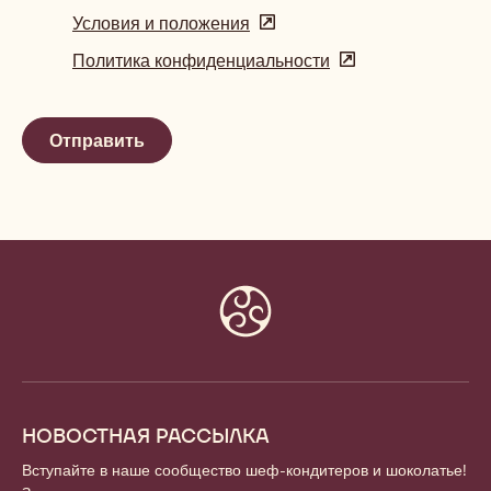
Условия и положения
(opens
in
Политика конфиденциальности
(opens
a
in
new
a
window)
new
window)
Website
info
НОВОСТНАЯ РАССЫЛКА
Вступайте в наше сообщество шеф-кондитеров и шоколатье!