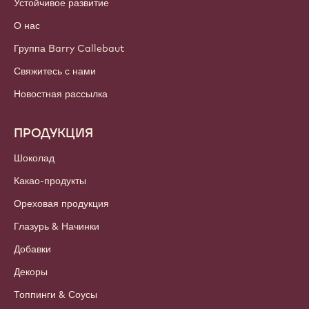
Войти
Подписаться
Russia - Русский
ВАЖНЫЕ ССЫЛКИ
Footer
Callebaut
Рецепты
Тренды и вдохновение
Устойчивое развитие
О нас
Группа Barry Callebaut
Свяжитесь с нами
Новостная рассылка
ПРОДУКЦИЯ