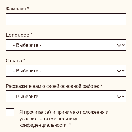
шоколадное вдохновение, а также обучающие
материалы и поддержку шеф-кондитеров бренда
Callebaut
и его партнеров.
Электронная почта
*
Имя
*
Фамилия
*
Language
*