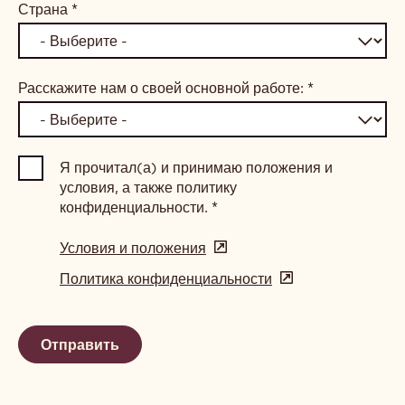
Страна
*
Расскажите нам о своей основной работе:
*
Я прочитал(а) и принимаю положения и
условия, а также политику
конфиденциальности.
*
Условия и положения
(opens
in
Политика конфиденциальности
(opens
a
in
new
a
window)
new
window)