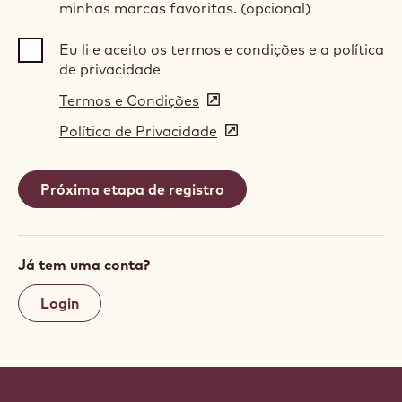
minhas marcas favoritas. (opcional)
Eu li e aceito os termos e condições e a política
de privacidade
Termos e Condições
(opens
in
Política de Privacidade
(opens
a
in
new
a
window)
new
window)
Já tem uma conta?
Login