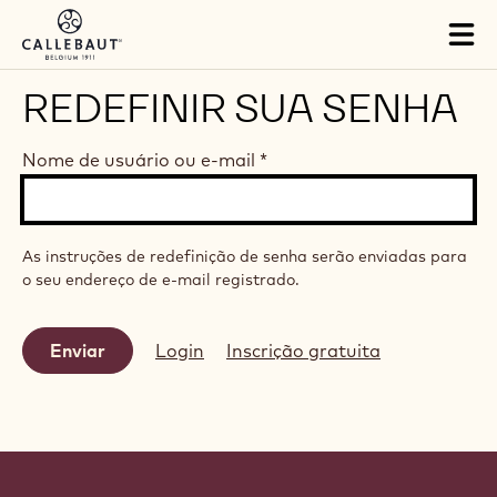
Skip to main content
Tog
mai
nav
REDEFINIR SUA SENHA
Nome de usuário ou e-mail
*
As instruções de redefinição de senha serão enviadas para
o seu endereço de e-mail registrado.
Login
Inscrição gratuita