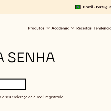
Brazil - Portugu
Main
Produtos
Academia
Receitas
Tendência
navigation
Callebaut
A SENHA
a o seu endereço de e-mail registrado.