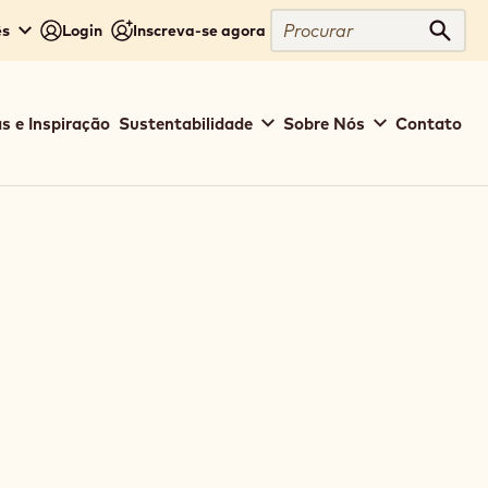
Procurar
ês
Login
Inscreva-se agora
Procu
s e Inspiração
Sustentabilidade
Sobre Nós
Contato