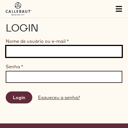
Skip to main content
Tog
mai
nav
LOGIN
Nome de usuário ou e-mail
*
Senha
*
Esqueceu a senha?