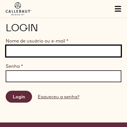
Skip to main content
Tog
mai
nav
LOGIN
Nome de usuário ou e-mail
*
Senha
*
Esqueceu a senha?