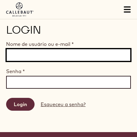
Skip to main content
Tog
mai
nav
LOGIN
Nome de usuário ou e-mail
*
Senha
*
Esqueceu a senha?