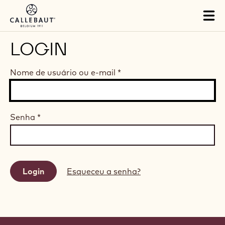
Skip to main content
Tog
mai
nav
LOGIN
Nome de usuário ou e-mail
*
Senha
*
Esqueceu a senha?