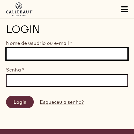
Skip to main content
Tog
mai
nav
LOGIN
Nome de usuário ou e-mail
*
Senha
*
Esqueceu a senha?