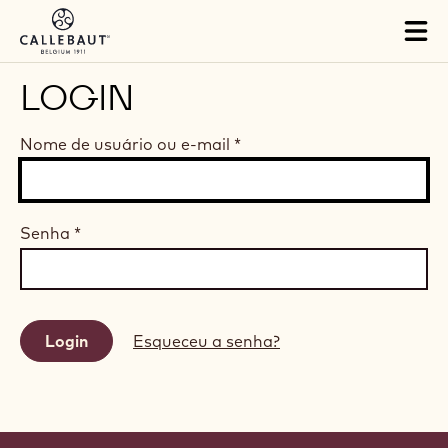
Skip to main content
Tog
mai
nav
LOGIN
Nome de usuário ou e-mail
*
Senha
*
Esqueceu a senha?