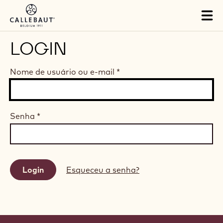
Skip to main content
Tog
mai
nav
LOGIN
Nome de usuário ou e-mail
*
Senha
*
Esqueceu a senha?