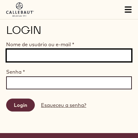
Skip to main content
Tog
mai
nav
LOGIN
Nome de usuário ou e-mail
*
Senha
*
Esqueceu a senha?