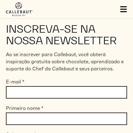
Skip to main content
Tog
mai
nav
INSCREVA-SE NA
NOSSA NEWSLETTER
Ao se inscrever para
Callebaut
, você obterá
inspiração gratuita sobre chocolate, aprendizado e
suporte do Chef da
Callebaut
e seus parceiros.
E-mail
*
Primeiro nome
*