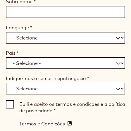
Sobrenome
*
Language
*
País
*
Indique-nos o seu principal negócio
*
Eu li e aceito os termos e condições e a política
de privacidade
*
Termos e Condições
(opens
in