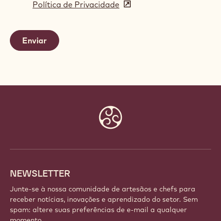
Política de Privacidade
(opens
a
in
new
a
window)
new
window)
Website
info
NEWSLETTER
Junte-se à nossa comunidade de artesãos e chefs para
receber notícias, inovações e aprendizado do setor. Sem
spam: altere suas preferências de e-mail a qualquer
momento.