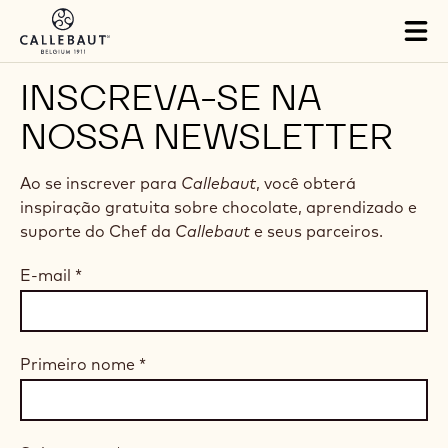
Skip to main content
Tog
mai
nav
INSCREVA-SE NA
NOSSA NEWSLETTER
Ao se inscrever para
Callebaut
, você obterá
inspiração gratuita sobre chocolate, aprendizado e
suporte do Chef da
Callebaut
e seus parceiros.
E-mail
*
Primeiro nome
*