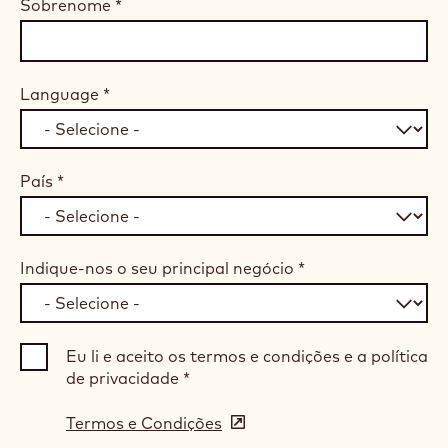
Sobrenome
*
Language
*
País
*
Indique-nos o seu principal negócio
*
Eu li e aceito os termos e condições e a política
de privacidade
*
Termos e Condições
(opens
in