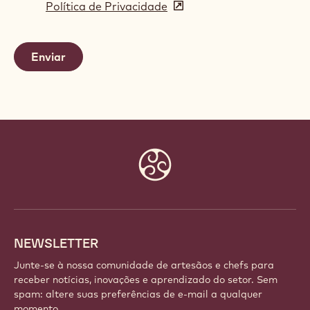
Política de Privacidade
(opens
a
in
new
a
window)
new
window)
Website
info
NEWSLETTER
Junte-se à nossa comunidade de artesãos e chefs para
receber notícias, inovações e aprendizado do setor. Sem
spam: altere suas preferências de e-mail a qualquer
momento.