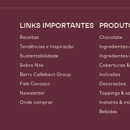
LINKS IMPORTANTES
PRODUT
Footer
Callebaut
Receitas
Chocolate
a
Tendências e Inspiração
Ingredientes
Sustentabilidade
Ingredientes 
Sobre Nós
Coberturas &
Barry Callebaut Group
Inclusões
Fale Conosco
Decorações
Newsletter
Toppings & s
Onde comprar
Instants & mi
Bebidas