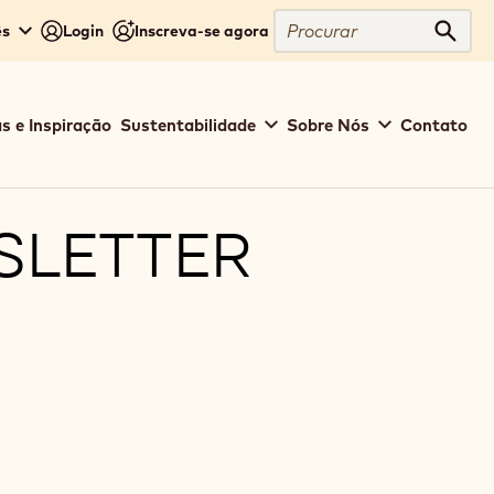
Procurar
ês
Login
Inscreva-se agora
Procu
s e Inspiração
Sustentabilidade
Sobre Nós
Contato
SLETTER