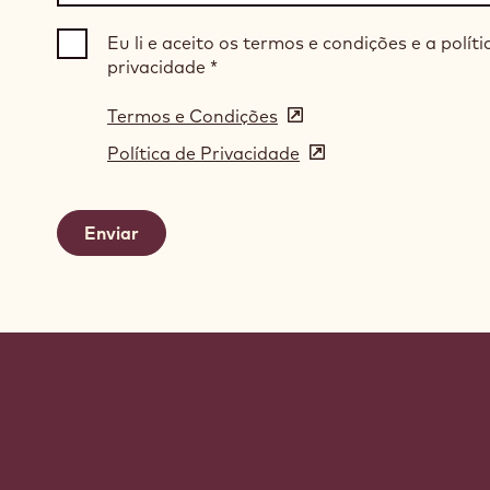
Eu li e aceito os termos e condições e a políti
privacidade
*
Termos e Condições
(opens
in
Política de Privacidade
(opens
a
in
new
a
window)
new
window)
Website
info