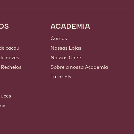
OS
ACADEMIA
Cursos
 de cacau
Nossas Lojas
de nozes
Nossos Chefs
 Recheios
Sobre a nossa Academia
Tutorials
auces
xes