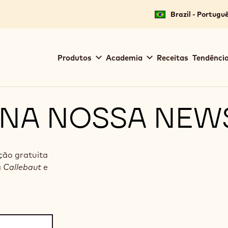
Brazil - Portugu
Main
Produtos
Academia
Receitas
Tendência
navigation
Callebaut
 NA NOSSA NEW
ação gratuita
a
Callebaut
e