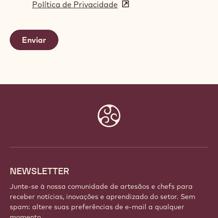
Política de Privacidade
(opens
a
in
new
a
window)
new
window)
Website
info
NEWSLETTER
Junte-se à nossa comunidade de artesãos e chefs para
receber notícias, inovações e aprendizado do setor. Sem
spam: altere suas preferências de e-mail a qualquer
momento.