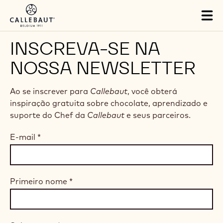
Skip to main content
Tog
mai
nav
INSCREVA-SE NA
NOSSA NEWSLETTER
Ao se inscrever para
Callebaut
, você obterá
inspiração gratuita sobre chocolate, aprendizado e
suporte do Chef da
Callebaut
e seus parceiros.
E-mail
*
Primeiro nome
*