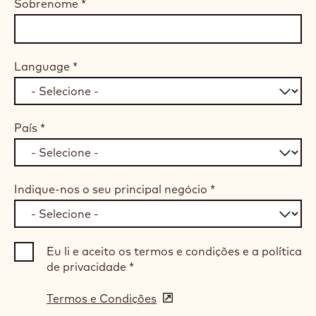
Sobrenome
*
Language
*
País
*
Indique-nos o seu principal negócio
*
Eu li e aceito os termos e condições e a política
de privacidade
*
Termos e Condições
(opens
in