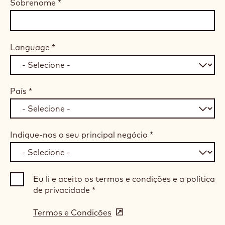
Sobrenome
*
Language
*
País
*
Indique-nos o seu principal negócio
*
Eu li e aceito os termos e condições e a política
de privacidade
*
Termos e Condições
(opens
in