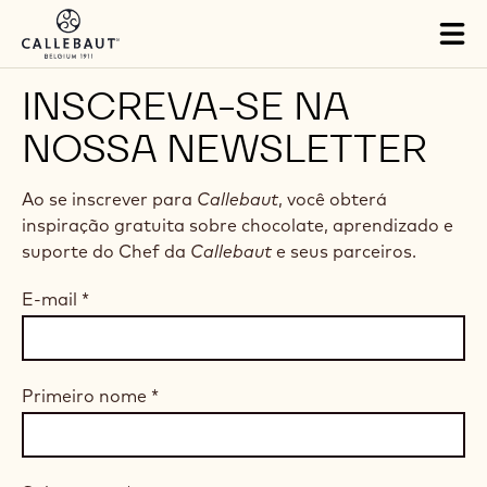
Skip to main content
Tog
mai
nav
INSCREVA-SE NA
NOSSA NEWSLETTER
Ao se inscrever para
Callebaut
, você obterá
inspiração gratuita sobre chocolate, aprendizado e
suporte do Chef da
Callebaut
e seus parceiros.
E-mail
*
Primeiro nome
*