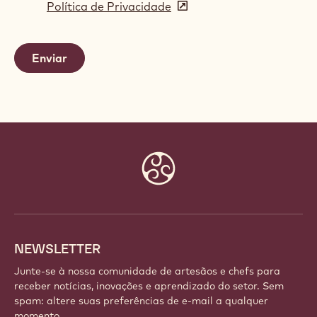
Política de Privacidade
(opens
a
in
new
a
window)
new
window)
Website
info
NEWSLETTER
Junte-se à nossa comunidade de artesãos e chefs para
receber notícias, inovações e aprendizado do setor. Sem
spam: altere suas preferências de e-mail a qualquer
momento.