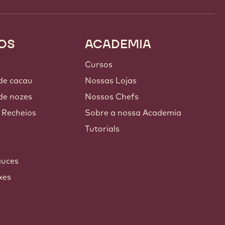
OS
ACADEMIA
Cursos
 de cacau
Nossas Lojas
de nozes
Nossos Chefs
 Recheios
Sobre a nossa Academia
Tutorials
auces
xes