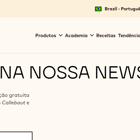
Brazil - Portugu
Main
Produtos
Academia
Receitas
Tendência
navigation
Callebaut
 NA NOSSA NEW
ação gratuita
a
Callebaut
e