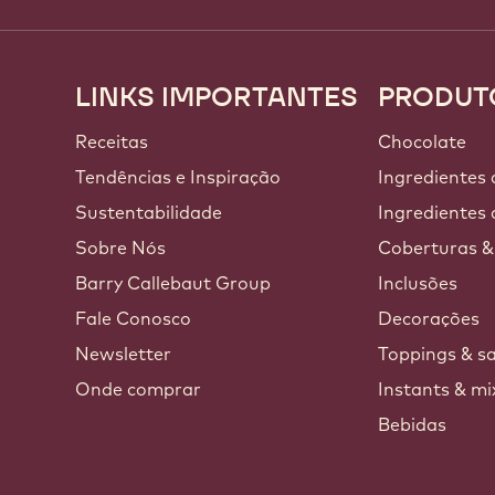
LINKS IMPORTANTES
PRODUT
Footer
Callebaut
Receitas
Chocolate
a
Tendências e Inspiração
Ingredientes
Sustentabilidade
Ingredientes 
Sobre Nós
Coberturas &
Barry Callebaut Group
Inclusões
Fale Conosco
Decorações
Newsletter
Toppings & s
Onde comprar
Instants & mi
Bebidas