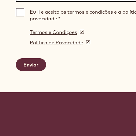
Eu li e aceito os termos e condições e a políti
privacidade
*
Termos e Condições
(opens
in
Política de Privacidade
(opens
a
in
new
a
window)
new
window)
Website
info