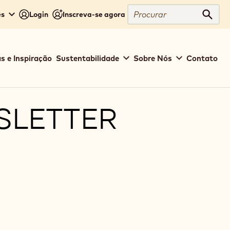
Procurar
ês
Login
Inscreva-se agora
Procu
s e Inspiração
Sustentabilidade
Sobre Nós
Contato
SLETTER