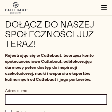
Skip to main content
Tog
mai
nav
DOŁĄCZ DO NASZEJ
SPOŁECZNOŚCI JUŻ
TERAZ!
Rejestrując się w Callebaut, tworzysz konto
społecznościowe Callebaut, odblokowując
darmowy pełen dostęp do inspiracji
czekoladowej, nauki i wsparcia ekspertów
kulinarnych od Callebaut i jego partnerów.
Adres e-mail