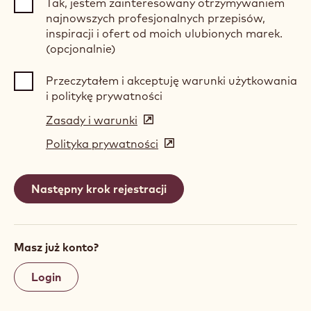
Tak, jestem zainteresowany otrzymywaniem
najnowszych profesjonalnych przepisów,
inspiracji i ofert od moich ulubionych marek.
(opcjonalnie)
Przeczytałem i akceptuję warunki użytkowania
i politykę prywatności
Zasady i warunki
(opens
in
Polityka prywatności
(opens
a
in
new
a
window)
new
window)
Masz już konto?
Login