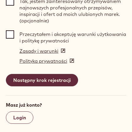
Tak, jestem zainteresowany otrzymywaniem
najnowszych profesjonalnych przepisów,
inspiracji i ofert od moich ulubionych marek.
(opcjonalnie)
Przeczytałem i akceptuję warunki użytkowania
i politykę prywatności
Zasady i warunki
(opens
in
Polityka prywatności
(opens
a
in
new
a
window)
new
window)
Masz już konto?
Login