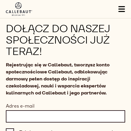
Skip to main content
Tog
mai
nav
DOŁĄCZ DO NASZEJ
SPOŁECZNOŚCI JUŻ
TERAZ!
Rejestrując się w Callebaut, tworzysz konto
społecznościowe Callebaut, odblokowując
darmowy pełen dostęp do inspiracji
czekoladowej, nauki i wsparcia ekspertów
kulinarnych od Callebaut i jego partnerów.
Adres e-mail