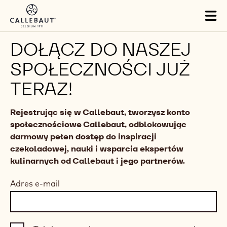
Skip to main content
Tog
mai
nav
DOŁĄCZ DO NASZEJ
SPOŁECZNOŚCI JUŻ
TERAZ!
Rejestrując się w Callebaut, tworzysz konto
społecznościowe Callebaut, odblokowując
darmowy pełen dostęp do inspiracji
czekoladowej, nauki i wsparcia ekspertów
kulinarnych od Callebaut i jego partnerów.
Adres e-mail