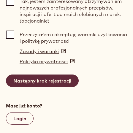
Tak, jestem zainteresowany otrzymywaniem
najnowszych profesjonalnych przepisów,
inspiracji i ofert od moich ulubionych marek.
(opcjonalnie)
Przeczytałem i akceptuję warunki użytkowania
i politykę prywatności
Zasady i warunki
(opens
in
Polityka prywatności
(opens
a
in
new
a
window)
new
window)
Masz już konto?
Login