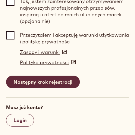
Tak, jestem zainteresowany otrzymywaniem
najnowszych profesjonalnych przepisów,
inspiracji i ofert od moich ulubionych marek.
(opcjonalnie)
Przeczytałem i akceptuję warunki użytkowania
i politykę prywatności
Zasady i warunki
(opens
in
Polityka prywatności
(opens
a
in
new
a
window)
new
window)
Masz już konto?
Login