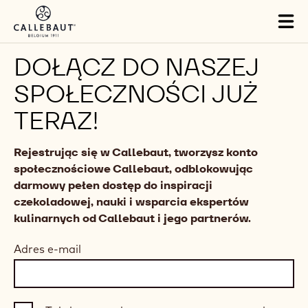
Skip to main content
Tog
mai
nav
DOŁĄCZ DO NASZEJ
SPOŁECZNOŚCI JUŻ
TERAZ!
Rejestrując się w Callebaut, tworzysz konto
społecznościowe Callebaut, odblokowując
darmowy pełen dostęp do inspiracji
czekoladowej, nauki i wsparcia ekspertów
kulinarnych od Callebaut i jego partnerów.
Adres e-mail