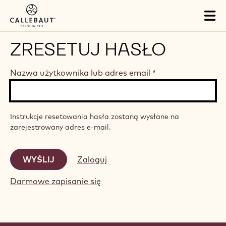
Skip to main content
Tog
mai
nav
ZRESETUJ HASŁO
Nazwa użytkownika lub adres email
*
Instrukcje resetowania hasła zostaną wysłane na
zarejestrowany adres e-mail.
Zaloguj
Darmowe zapisanie się