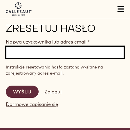
Skip to main content
Tog
mai
nav
ZRESETUJ HASŁO
Nazwa użytkownika lub adres email
*
Instrukcje resetowania hasła zostaną wysłane na
zarejestrowany adres e-mail.
Zaloguj
Darmowe zapisanie się