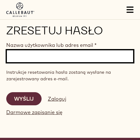
Skip to main content
Tog
mai
nav
ZRESETUJ HASŁO
Nazwa użytkownika lub adres email
*
Instrukcje resetowania hasła zostaną wysłane na
zarejestrowany adres e-mail.
Zaloguj
Darmowe zapisanie się