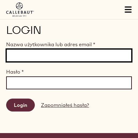
Skip to main content
Tog
mai
nav
LOGIN
Nazwa użytkownika lub adres email
*
Hasło
*
Zapomniałeś hasła?