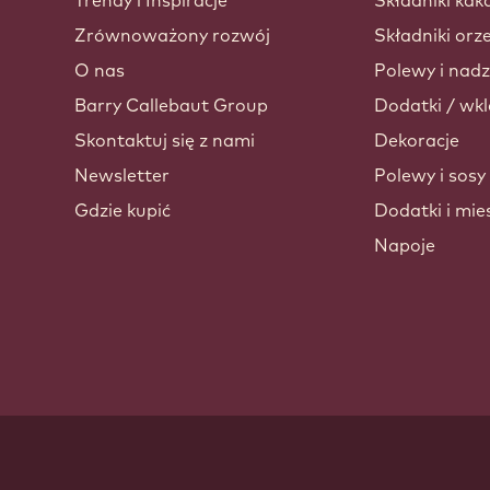
Trendy i Inspiracje
Składniki kak
Zrównoważony rozwój
Składniki or
O nas
Polewy i nadz
Barry Callebaut Group
Dodatki / wkl
Skontaktuj się z nami
Dekoracje
Newsletter
Polewy i sosy
Gdzie kupić
Dodatki i mie
Napoje
ndow.