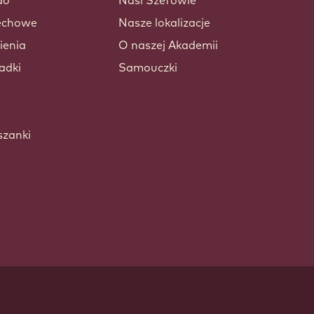
ao
Nasi Szefowie
zechowe
Nasze lokalizacje
ienia
O naszej Akademii
adki
Samouczki
szanki