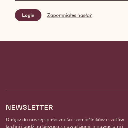
Zapomniałeś hasła?
Website
info
NEWSLETTER
Dołącz do naszej społeczności rzemieślników i szefów
kuchni i bądź na bieżąco z nowościami, innowacjami i