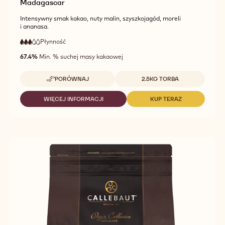
Madagascar
Intensywny smak kakao, nuty malin, szyszkojagód, moreli
i ananasa.
Płynność
:
3
3
średnia
out
67.4%
Min. % suchej masy kakaowej
płynność
of
5
Dostępne opakowania
PORÓWNAJ
2.5KG TORBA
-
MADAGASCAR
WIĘCEJ INFORMACJI
KUP TERAZ
-
-
MADAGASCAR
MADAGASCAR