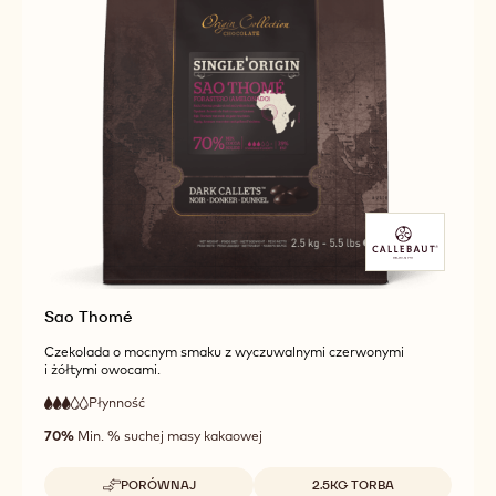
Sao Thomé
Czekolada o mocnym smaku z wyczuwalnymi czerwonymi
i żółtymi owocami.
Płynność
:
3
3
średnia
out
70%
Min. % suchej masy kakaowej
płynność
of
5
Dostępne opakowania
PORÓWNAJ
2.5KG TORBA
-