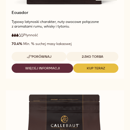
Ecuador
Typowy latynoski charakter, nuty owocowe połączone
z aromatami rumu, whisky i tytoniu.
Płynność
:
3
3
średnia
out
70.4%
Min. % suchej masy kakaowej
płynność
of
5
Dostępne opakowania
PORÓWNAJ
2.5KG TORBA
-
ECUADOR
WIĘCEJ INFORMACJI
KUP TERAZ
-
-
ECUADOR
ECUADOR