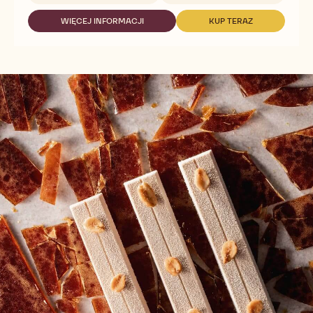
SAO
THOMÉ
WIĘCEJ INFORMACJI
KUP TERAZ
-
-
SAO
SAO
THOMÉ
THOMÉ