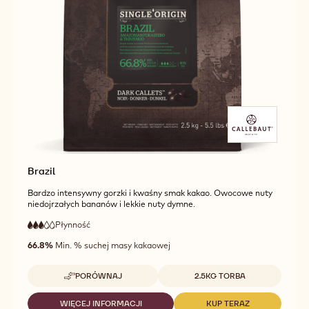
Brazil
Bardzo intensywny gorzki i kwaśny smak kakao. Owocowe nuty
niedojrzałych bananów i lekkie nuty dymne.
Płynność
:
3
3
średnia
out
66.8%
Min. % suchej masy kakaowej
płynność
of
5
Dostępne opakowania
PORÓWNAJ
2.5KG TORBA
-
BRAZIL
WIĘCEJ INFORMACJI
KUP TERAZ
-
-