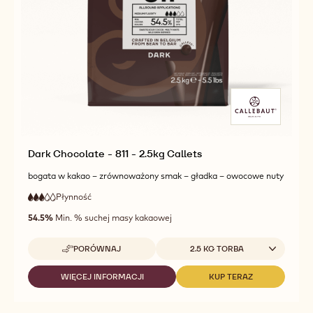
Dark Chocolate - 811 - 2.5kg Callets
bogata w kakao – zrównoważony smak – gładka – owocowe nuty
Płynność
:
3
3
średnia
out
54.5%
Min. % suchej masy kakaowej
płynność
of
5
Dostępne opakowania
PORÓWNAJ
2.5 KG TORBA
-
DARK
CHOCOLATE
WIĘCEJ INFORMACJI
KUP TERAZ
-
-
-
DARK
DARK
811
CHOCOLATE
CHOCOLATE
-