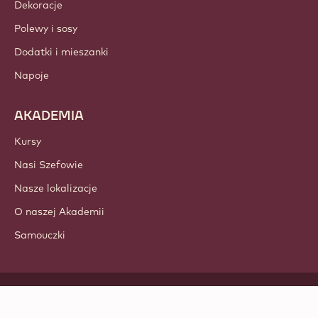
Dekoracje
Polewy i sosy
Dodatki i mieszanki
Napoje
AKADEMIA
Kursy
Nasi Szefowie
Nasze lokalizacje
O naszej Akademii
Samouczki
Obserwuj nas
LinkedIn
TikTok
Opens in a new window.
Opens in a new window.
Facebook
YouTube
Opens in a new window
Instagram
Opens in a new w
Opens in