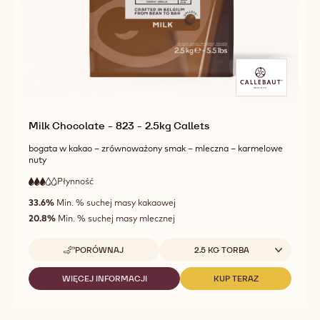
Milk Chocolate - 823 - 2.5kg Callets
bogata w kakao – zrównoważony smak – mleczna – karmelowe
nuty
Płynność
:
3
3
średnia
out
33.6%
Min. % suchej masy kakaowej
płynność
of
20.8%
Min. % suchej masy mlecznej
5
Dostępne opakowania
PORÓWNAJ
2.5 KG TORBA
-
MILK
CHOCOLATE
WIĘCEJ INFORMACJI
KUP TERAZ
-
-
-
MILK
MILK
823
CHOCOLATE
CHOCOLATE
-
-
-