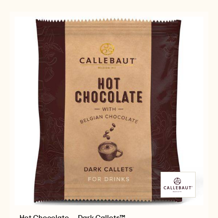
-
-
2.5KG
811
811
CALLETS
-
-
2.5KG
2.5KG
CALLETS
CALLETS
Hot Chocolate – Dark Callets™