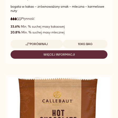
bogata w kakao – zrównoważony smak – mleczna – karmelowe
nuty
Płynność
:
3
3
średnia
out
33.6%
Min. % suchej masy kakaowej
płynność
of
20.8%
Min. % suchej masy mlecznej
5
Dostępne opakowania
PORÓWNAJ
10KG BAG
-
823
CERTYFIKAT
WIĘCEJ INFORMACJI
-
FAIRTRADE
823
CERTYFIKAT
FAIRTRADE