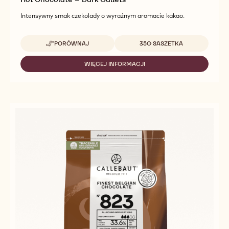
Intensywny smak czekolady o wyraźnym aromacie kakao.
Dostępne opakowania
PORÓWNAJ
35G SASZETKA
-
HOT
CHOCOLATE
WIĘCEJ INFORMACJI
-
–
HOT
DARK
CHOCOLATE
CALLETS™
–
DARK
CALLETS™