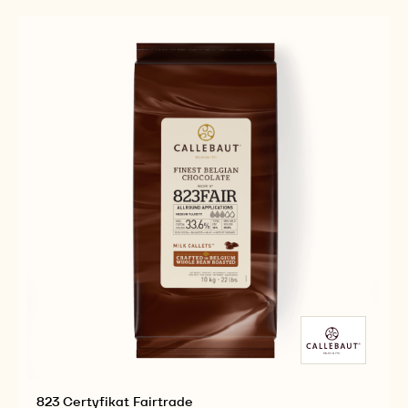
2.5KG
823
823
CALLETS
-
-
2.5KG
2.5KG
CALLETS
CALLETS
823 Certyfikat Fairtrade