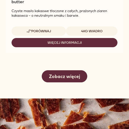
butter
Czyste masło kakaowe tłoczone z całych, prażonych ziaren
kakaowca – o neutralnym smaku i barwie.
Dostępne opakowania
PORÓWNAJ
4KG WIADRO
-
MASŁO
KAKAOWE
WIĘCEJ INFORMACJI
-
CALLEBAUT
MASŁO
-
KAKAOWE
COCOA
CALLEBAUT
BUTTER
-
-
COCOA
COCOA
BUTTER
BUTTER
Zobacz więcej
-
COCOA
BUTTER