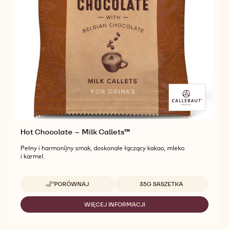
Hot Chocolate – Milk Callets™
Pełny i harmonijny smak, doskonale łączący kakao, mleko
i karmel.
Dostępne opakowania
PORÓWNAJ
35G SASZETKA
-
HOT
CHOCOLATE
WIĘCEJ INFORMACJI
-
–
HOT
MILK
CHOCOLATE
CALLETS™