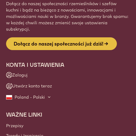
Dołącz do naszej społeczności rzemieślników i szefów
kuchni i bądź na bieżąco z nowościami, innowacjami i
możliwościami nauki w branży. Gwarantujemy brak spamu:
w każdej chwili możesz zmienić swoje ustawienia
subskrypcji.
Dołącz do naszej społeczności już dziś!
KONTA I USTAWIENIA
Zaloguj
Utwórz konto teraz
Poland - Polski
WAŻNE LINKI
Footer
Callebaut
Przepisy
Trendy i Inspiracje