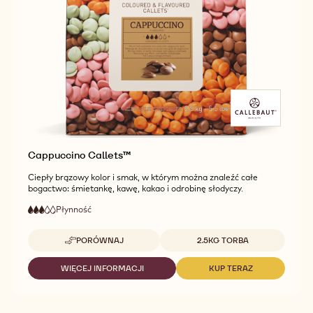
Cappuccino Callets™
Ciepły brązowy kolor i smak, w którym można znaleźć całe
bogactwo: śmietankę, kawę, kakao i odrobinę słodyczy.
Płynność
:
3
3
średnia
out
płynność
Dostępne opakowania
PORÓWNAJ
2.5KG TORBA
of
-
5
CAPPUCCINO
CALLETS™
WIĘCEJ INFORMACJI
KUP TERAZ
-
-
CAPPUCCINO
CAPPUCCINO
CALLETS™
CALLETS™