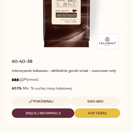
60-40-38
intensywnie kakaowa – delikatnie gorzki smak – owocowe nuty
Płynność
:
3
3
średnia
out
60.1%
Min. % suchej masy kakaowej
płynność
of
5
Dostępne opakowania
PORÓWNAJ
10KG BAG
-
60-
40-
WIĘCEJ INFORMACJI
KUP TERAZ
-
-
38
60-
60-
40-
40-
38
38