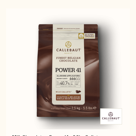
–
MILK
CALLETS™