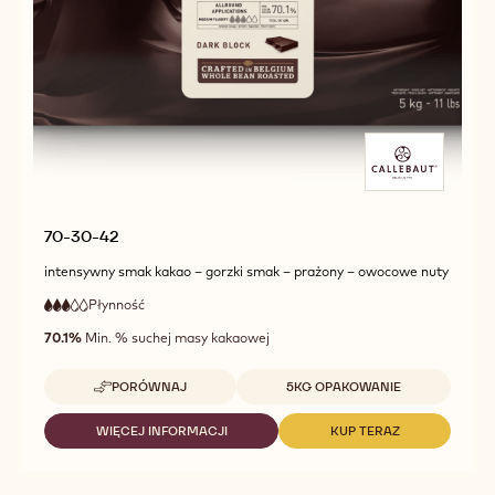
70-30-42
intensywny smak kakao – gorzki smak – prażony – owocowe nuty
Płynność
:
3
3
średnia
out
70.1%
Min. % suchej masy kakaowej
płynność
of
5
Dostępne opakowania
PORÓWNAJ
5KG OPAKOWANIE
-
70-
30-
WIĘCEJ INFORMACJI
KUP TERAZ
-
-
42
70-
70-
30-
30-
42
42