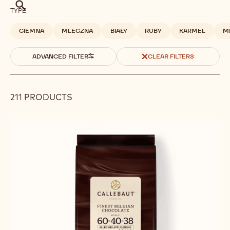
Szukaj
TYPE
CIEMNA
MLECZNA
BIAŁY
RUBY
KARMEL
M
ADVANCED FILTER
CLEAR FILTERS
211 PRODUCTS
Results