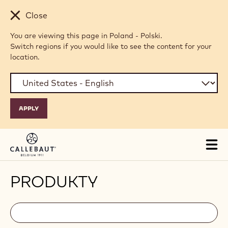
Skip to main content
Close
You are viewing this page in Poland - Polski.
Switch regions if you would like to see the content for your
location.
Tog
mai
nav
PRODUKTY
Filters
Filters:
Szukaj
search