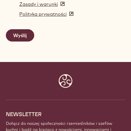
Zasady i warunki
(opens
in
Polityka prywatności
(opens
a
in
new
a
window)
new
window)
Website
info
NEWSLETTER
Dołącz do naszej społeczności rzemieślników i szefów
kuchni i bądź na bieżąco z nowościami, innowacjami i