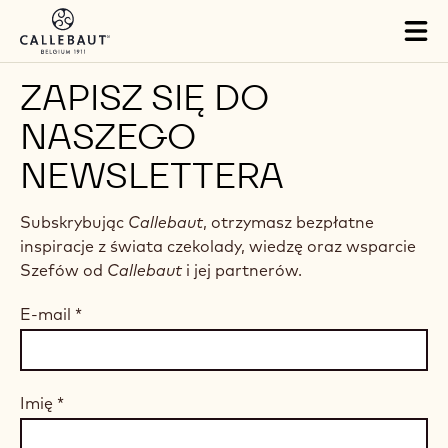
Skip to main content
Tog
mai
nav
ZAPISZ SIĘ DO
NASZEGO
NEWSLETTERA
Subskrybując
Callebaut
, otrzymasz bezpłatne
inspiracje z świata czekolady, wiedzę oraz wsparcie
Szefów od
Callebaut
i jej partnerów.
E-mail
*
Imię
*