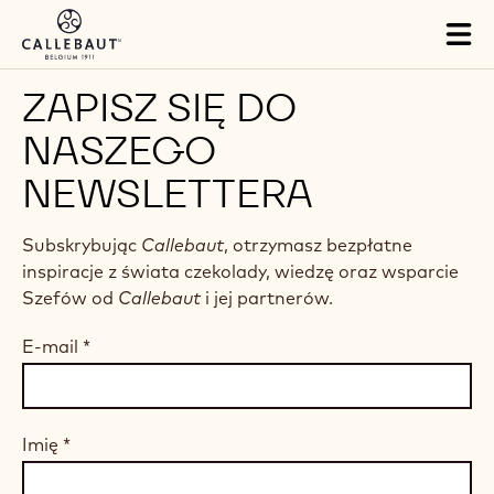
Skip to main content
Tog
mai
nav
ZAPISZ SIĘ DO
NASZEGO
NEWSLETTERA
Subskrybując
Callebaut
, otrzymasz bezpłatne
inspiracje z świata czekolady, wiedzę oraz wsparcie
Szefów od
Callebaut
i jej partnerów.
E-mail
*
Imię
*