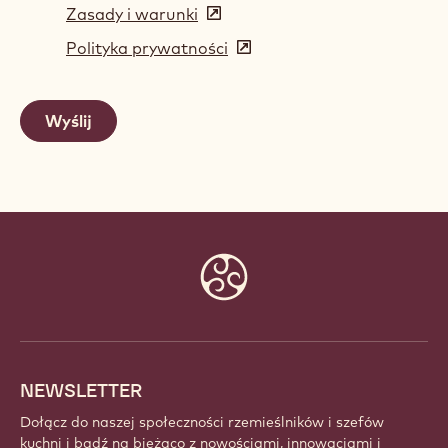
Zasady i warunki
(opens
in
Polityka prywatności
(opens
a
in
new
a
window)
new
window)
Website
info
NEWSLETTER
Dołącz do naszej społeczności rzemieślników i szefów
kuchni i bądź na bieżąco z nowościami, innowacjami i