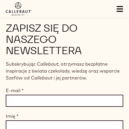
Skip to main content
Tog
mai
nav
ZAPISZ SIĘ DO
NASZEGO
NEWSLETTERA
Subskrybując
Callebaut
, otrzymasz bezpłatne
inspiracje z świata czekolady, wiedzę oraz wsparcie
Szefów od
Callebaut
i jej partnerów.
E-mail
*
Imię
*