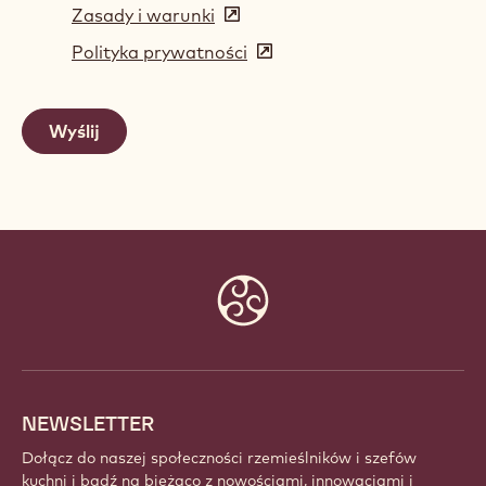
Zasady i warunki
(opens
in
Polityka prywatności
(opens
a
in
new
a
window)
new
window)
Website
info
NEWSLETTER
Dołącz do naszej społeczności rzemieślników i szefów
kuchni i bądź na bieżąco z nowościami, innowacjami i