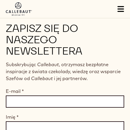
Skip to main content
Tog
mai
nav
ZAPISZ SIĘ DO
NASZEGO
NEWSLETTERA
Subskrybując
Callebaut
, otrzymasz bezpłatne
inspiracje z świata czekolady, wiedzę oraz wsparcie
Szefów od
Callebaut
i jej partnerów.
E-mail
*
Imię
*