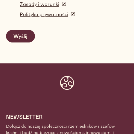
Zasady i warunki
(opens
in
Polityka prywatności
(opens
a
in
new
a
window)
new
window)
Website
info
NEWSLETTER
Dołącz do naszej społeczności rzemieślników i szefów
kuchni i bądź na bieżąco z nowościami, innowacjami i