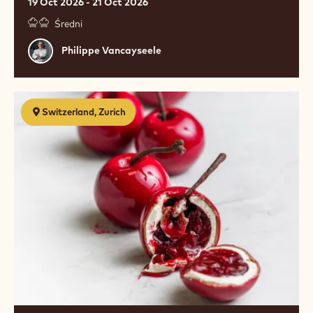
19 Oct 2026 - 21 Oct 2026
Średni
Philippe
Philippe Vancayseele
Vancayseele
Trendy
Switzerland, Zurich
Pastry
-
Lifelike
Fruits
by
Damien
Wager