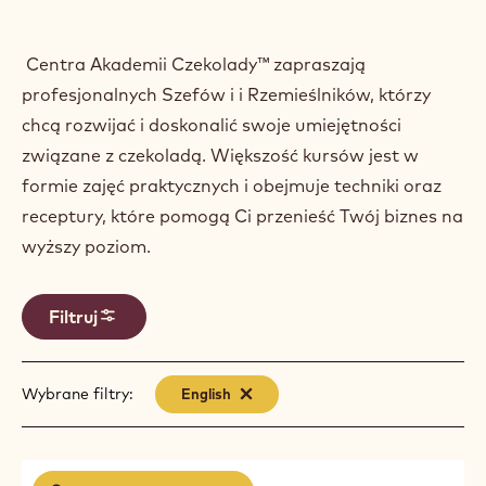
Centra Akademii Czekolady™ zapraszają
profesjonalnych Szefów i i Rzemieślników, którzy
chcą rozwijać i doskonalić swoje umiejętności
związane z czekoladą. Większość kursów jest w
formie zajęć praktycznych i obejmuje techniki oraz
receptury, które pomogą Ci przenieść Twój biznes na
wyższy poziom.
Filtruj
Wybrane filtry:
English
-
remove
filter
Results
Chocolate