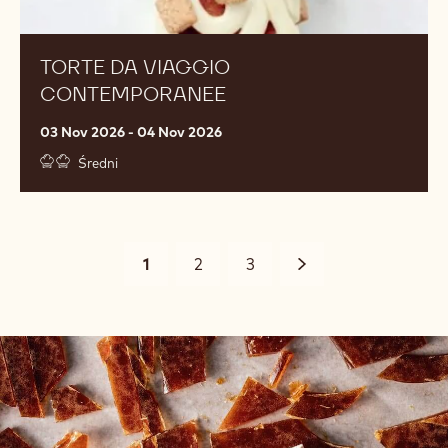
TORTE DA VIAGGIO
CONTEMPORANEE
03 Nov 2026 - 04 Nov 2026
Średni
Pagination
Current
1
Page
2
Page
3
Następny
page