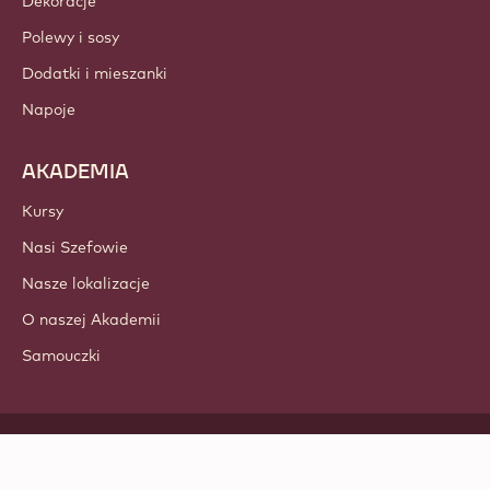
Dekoracje
Polewy i sosy
Dodatki i mieszanki
Napoje
AKADEMIA
Kursy
Nasi Szefowie
Nasze lokalizacje
O naszej Akademii
Samouczki
Obserwuj nas
LinkedIn
TikTok
Opens in a new window.
Opens in a new window.
Facebook
YouTube
Opens in a new window
Instagram
Opens in a new w
Opens in