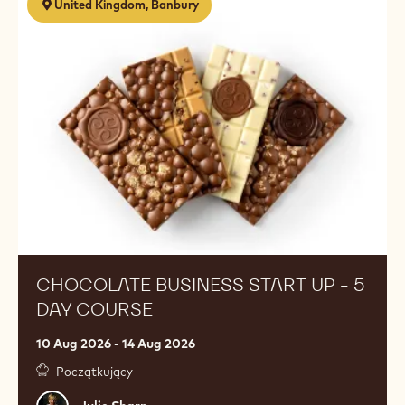
United Kingdom, Banbury
Business
Start
Up
-
5
Day
Course
CHOCOLATE BUSINESS START UP - 5
DAY COURSE
10 Aug 2026 - 14 Aug 2026
Początkujący
Julie