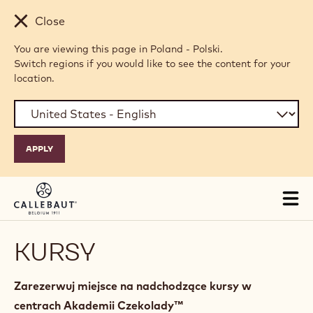
Skip to main content
Close
You are viewing this page in Poland - Polski.
Switch regions if you would like to see the content for your
location.
Tog
mai
nav
KURSY
Zarezerwuj miejsce na nadchodzące kursy w
centrach Akademii Czekolady™