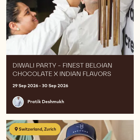
Chocolate
X
Indian
Flavors
DIWALI PARTY - FINEST BELGIAN
CHOCOLATE X INDIAN FLAVORS
29 Sep 2026 - 30 Sep 2026
Pratik
Pratik Deshmukh
Deshmukh
Petit
Switzerland, Zurich
Gateaux
with