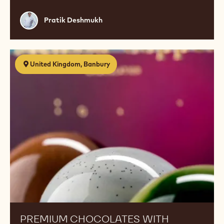
Pratik
Pratik Deshmukh
Deshmukh
Premium
United Kingdom, Banbury
Chocolates
with
Melissa
Coppel
PREMIUM CHOCOLATES WITH