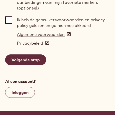
aanbiedingen van mijn favoriete merken.
(optioneel)
Ik heb de gebruikersvoorwaarden en privacy
policy gelezen en ga hiermee akkoord
Algemene voorwaarden
(opens
in
Privacybeleid
(opens
a
in
new
a
window)
new
window)
Al een account?
Inloggen