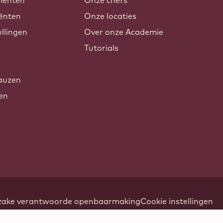
iënten
Onze chefs
ënten
Onze locaties
llingen
Over onze Academie
Tutorials
auzen
xen
nzake verantwoorde openbaarmaking
Cookie instellingen