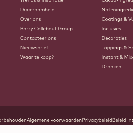
Trends & Inspiratie
Cacao-ingred
Duurzaamheid
Noteningredi
Over ons
Coatings & Vu
Barry Callebaut Group
Inclusies
Contacteer ons
Decoraties
Nieuwsbrief
Toppings & S
Waar te koop?
Instant & Mi
Dranken
Footer
oorbehouden
Algemene voorwaarden
Privacybeleid
Beleid i
-