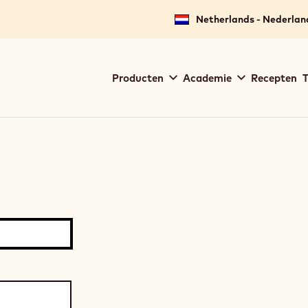
Netherlands - Nederlan
Main
Producten
Academie
Recepten
T
navigation
Callebaut