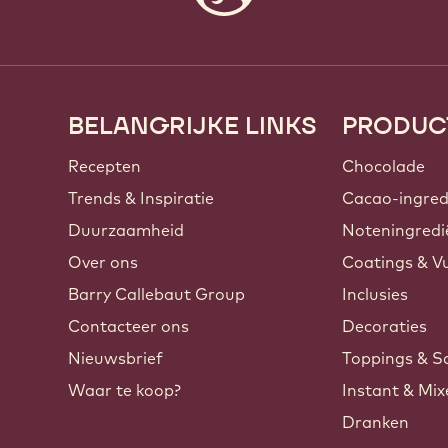
BELANGRIJKE LINKS
PRODUC
Footer
Callebaut
Recepten
Chocolade
Trends & Inspiratie
Cacao-ingred
Duurzaamheid
Noteningredi
Over ons
Coatings & Vu
Barry Callebaut Group
Inclusies
Contacteer ons
Decoraties
Nieuwsbrief
Toppings & S
Waar te koop?
Instant & Mi
Dranken