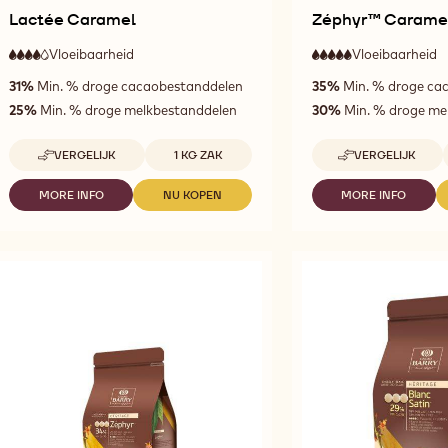
Lactée Caramel
Zéphyr™ Carame
Vloeibaarheid
:
Vloeibaarheid
:
4
5
4
5
hoge
z
31%
Min. % droge cacaobestanddelen
35%
Min. % droge ca
out
out
vloeibaarheid
h
of
of
v
25%
Min. % droge melkbestanddelen
30%
Min. % droge me
5
5
Beschikbare maten
VERGELIJK
1 KG ZAK
VERGELIJK
-
-
LACTÉE
ZÉPHYR™
CARAMEL
CARAMEL
MORE INFO
NU KOPEN
MORE INFO
-
-
-
LACTÉE
LACTÉE
ZÉPHYR™
CARAMEL
CARAMEL
CARAMEL