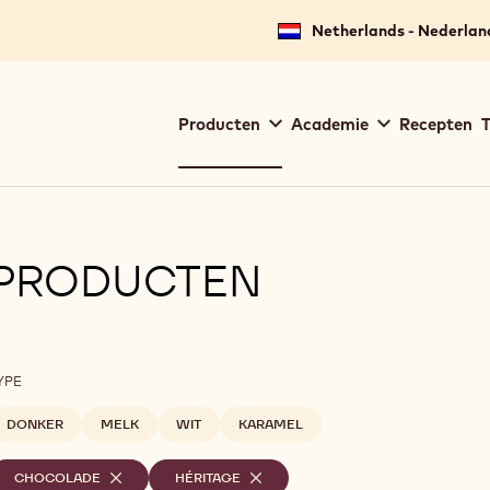
Netherlands - Nederlan
Main
Producten
Academie
Recepten
T
navigation
Callebaut
PRODUCTEN
ilters
YPE
DONKER
MELK
WIT
KARAMEL
eselecteerde
CHOCOLADE
-
HÉRITAGE
-