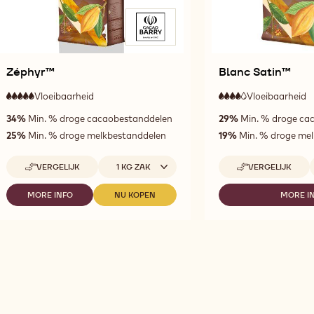
Zéphyr™
Blanc Satin™
Vloeibaarheid
:
Vloeibaarheid
:
5
4
5
4
zeer
h
34%
Min. % droge cacaobestanddelen
29%
Min. % droge ca
out
out
hoge
v
of
of
vloeibaarheid
25%
Min. % droge melkbestanddelen
19%
Min. % droge me
5
5
Beschikbare maten
VERGELIJK
1 KG ZAK
VERGELIJK
-
-
ZÉPHYR™
BLANC
SATIN™
MORE INFO
NU KOPEN
MORE I
-
-
-
ZÉPHYR™
ZÉPHYR™
BL
SA