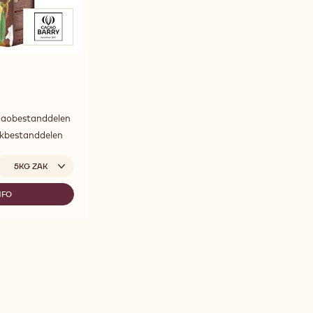
oge
caobestanddelen
loeibaarheid
lkbestanddelen
Beschikbare maten
5KG ZAK
NFO
ANC
TIN™