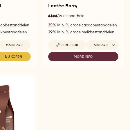
l
Lactée Barry
Vloeibaarheid
:
4
4
eer
hoge
caobestanddelen
35%
Min. % droge cacaobestanddelen
out
oge
vloeibaarheid
of
loeibaarheid
lkbestanddelen
29%
Min. % droge melkbestanddelen
5
Beschikbare maten
Beschikbare maten
2.5KG ZAK
VERGELIJK
5KG ZAK
-
LACTÉE
BARRY
NU KOPEN
MORE INFO
-
-
ZÉPHYR™
LACTÉE
CARAMEL
BARRY