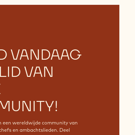
D VANDAAG
LID VAN
E
UNITY!
an een wereldwijde community van
chefs en ambachtslieden. Deel