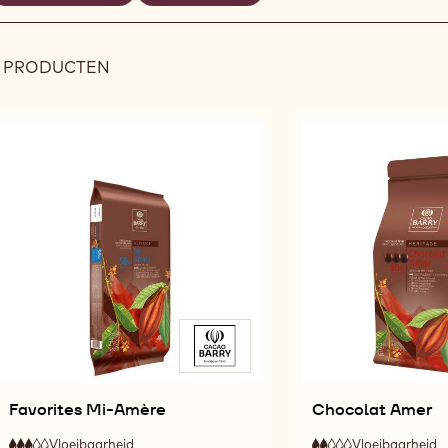
REMOVE
REMOVE
ilters
FILTER
FILTER
8 PRODUCTEN
Results
Favorites Mi-Amère
Chocolat Amer
Vloeibaarheid
:
Vloeibaarheid
: