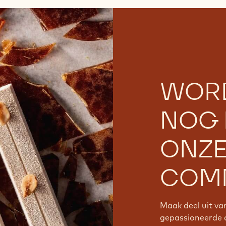
WOR
NOG 
ONZ
COMM
Maak deel uit v
gepassioneerde 