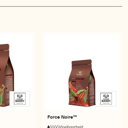
Force Noire™
Vloeibaarheid
: