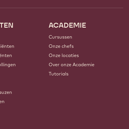
TEN
ACADEMIE
Cursussen
iënten
Onze chefs
ënten
Onze locaties
llingen
Over onze Academie
Tutorials
auzen
xen