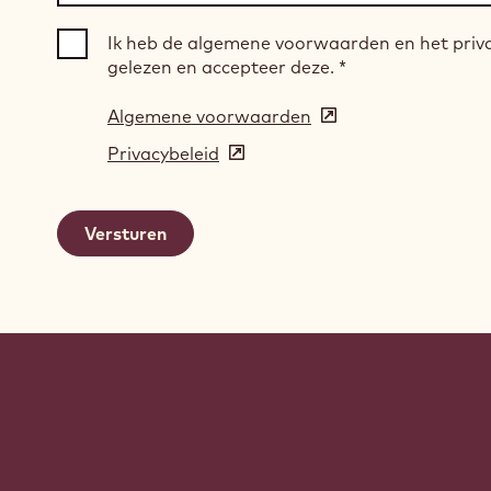
Ik heb de algemene voorwaarden en het priv
gelezen en accepteer deze.
*
Algemene voorwaarden
(opens
in
Privacybeleid
(opens
a
in
new
a
window)
new
window)
Website
info