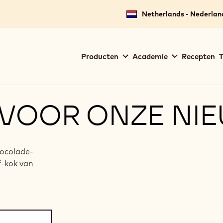
Netherlands - Nederlan
Main
Producten
Academie
Recepten
T
navigation
Callebaut
 VOOR ONZE NI
hocolade-
f-kok van