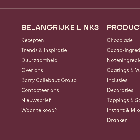
BELANGRIJKE LINKS
PRODUC
Footer
Callebaut
Recepten
Chocolade
Trends & Inspiratie
Cacao-ingred
Duurzaamheid
Noteningredi
Over ons
Coatings & Vu
Barry Callebaut Group
Inclusies
Contacteer ons
Decoraties
Nieuwsbrief
Toppings & S
Waar te koop?
Instant & Mi
Dranken