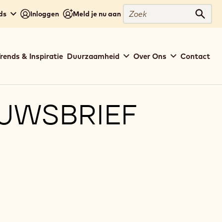
Zoek
ds
Inloggen
Meld je nu aan
Zoek
rends & Inspiratie
Duurzaamheid
Over Ons
Contact
EUWSBRIEF